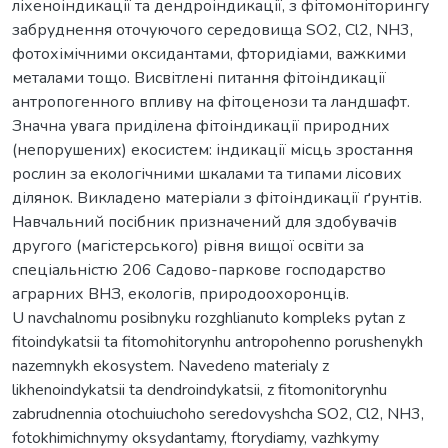
ліхеноіндикації та дендроіндикації, з фітомоніторингу
забруднення оточуючого середовища SO2, Cl2, NH3,
фотохімічними оксидантами, фторидіами, важкими
металами тощо. Висвітлені питання фітоіндикації
антропогенного впливу на фітоценози та ландшафт.
Значна увага приділена фітоіндикації природних
(непорушених) екосистем: індикації місць зростання
рослин за екологічними шкалами та типами лісових
ділянок. Викладено матеріали з фітоіндикації ґрунтів.
Навчальний посібник призначений для здобувачів
другого (магістерського) рівня вищої освіти за
спеціальністю 206 Садово-паркове господарство
аграрних ВНЗ, екологів, природоохоронців.
U navchalnomu posibnyku rozghlianuto kompleks pytan z
fitoindykatsii ta fitomohitorynhu antropohenno porushenykh
nazemnykh ekosystem. Navedeno materialy z
likhenoindykatsii ta dendroindykatsii, z fitomonitorynhu
zabrudnennia otochuiuchoho seredovyshcha SO2, Cl2, NH3,
fotokhimichnymy oksydantamy, ftorydiamy, vazhkymy