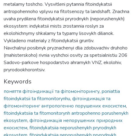
metalamy toshcho. Vysvitleni pytannia fitoindykatsii
antropohennoho vplyvu na fitotsenozy ta landshaft. Znachna
uvaha prydilena fitoindykatsii pryrodnykh (neporushenykh)
ekosystem: indykatsii mists zrostannia roslyn za
ekolohichnymy shkalamy ta typamy lisovykh dilianok.
Vykladeno materialy z fitoindykatsii gruntiv.
Navchalnyi posibnyk pryznachenyi dlia zdobuvachiv druhoho
(mahisterskoho) rivnia vyshchoi osvity za spetsialnistiu 206
Sadovo-parkove hospodarstvo ahrarnykh VNZ, ekolohiv,
pryrodookhorontsiv.
Keywords
поняття фітоіндикації та фітомоніторингу
,
poniattia
fitoindykatsii ta fitomonitorynhu
,
фітоіндикація та
фітомоніторинг антропогенно порушених екосистем
,
fitoindykatsiia ta fitomonitorynh antropohenno porushenykh
ekosystem
,
фітоіндикація непорушених природних
екосистем
,
fitoindykatsiia neporushenykh pryrodnykh
ekosystem
,
fitoindykatsiia neporushenykh pryrodnykh