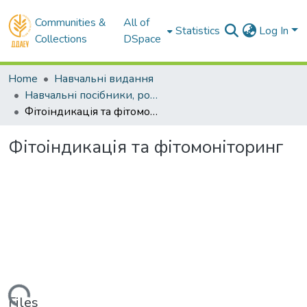
Communities &
All of
Statistics
Log In
Collections
DSpace
Home
Навчальні видання
Навчальні посібники, розділи. Довідники, словники
Фітоіндикація та фітомоніторинг
Фітоіндикація та фітомоніторинг
ading...
Files