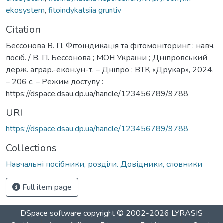
ekosystem
,
fitoindykatsiia gruntiv
Citation
Бессонова В. П. Фітоіндикація та фітомоніторинг : навч.
посіб. / В. П. Бессонова ; МОН України ; Дніпровський
держ. аграр.-екон.ун-т. – Дніпро : ВТК «Друкар», 2024.
– 206 с. – Режим доступу :
https://dspace.dsau.dp.ua/handle/123456789/9788
URI
https://dspace.dsau.dp.ua/handle/123456789/9788
Collections
Навчальні посібники, розділи. Довідники, словники
Full item page
DSpace software
copyright © 2002-2026
LYRASIS