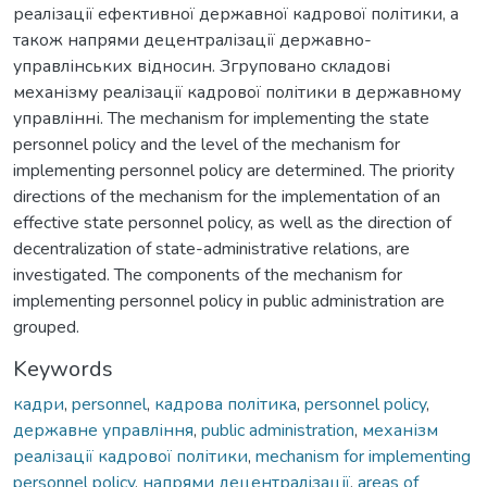
реалізації ефективної державної кадрової політики, а
також напрями децентралізації державно-
управлінських відносин. Згруповано складові
механізму реалізації кадрової політики в державному
управлінні. The mechanism for implementing the state
personnel policy and the level of the mechanism for
implementing personnel policy are determined. The priority
directions of the mechanism for the implementation of an
effective state personnel policy, as well as the direction of
decentralization of state-administrative relations, are
investigated. The components of the mechanism for
implementing personnel policy in public administration are
grouped.
Keywords
кадри
,
personnel
,
кадрова політика
,
personnel policy
,
державне управління
,
public administration
,
механізм
реалізації кадрової політики
,
mechanism for implementing
personnel policy
,
напрями децентралізації
,
areas of