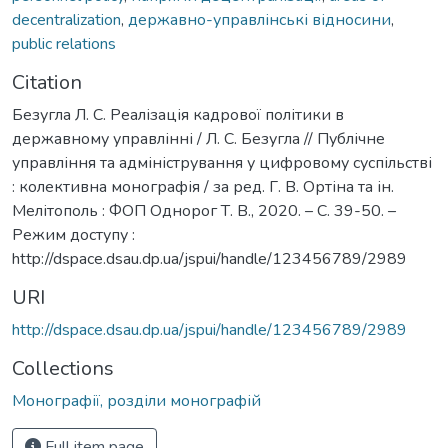
decentralization
,
державно-управлінські відносини
,
public relations
Citation
Безугла Л. С. Реалізація кадрової політики в
державному управлінні / Л. С. Безугла // Публічне
управління та адміністрування у цифровому суспільстві
: колективна монографія / за ред. Г. В. Ортіна та ін.
Мелітополь : ФОП Однорог Т. В., 2020. – С. 39-50. –
Режим доступу :
http://dspace.dsau.dp.ua/jspui/handle/123456789/2989
URI
http://dspace.dsau.dp.ua/jspui/handle/123456789/2989
Collections
Монографії, розділи монографій
Full item page