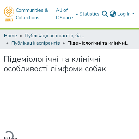
Communities &
All of
Statistics
Log In
Collections
DSpace
Home
Публікації аспірантів, бакалаврів, магістрів
Публікації аспірантів
Підеміологічні та клінічні особливості лімфоми собак
Підеміологічні та клінічні
особливості лімфоми собак
Loading...