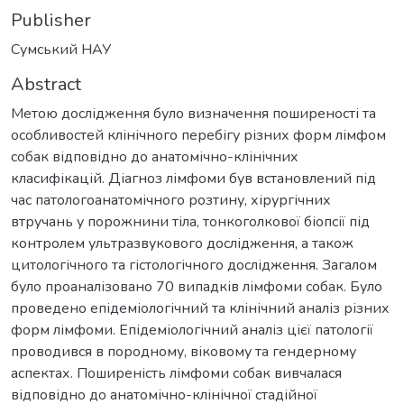
Publisher
Сумський НАУ
Abstract
Метою дослідження було визначення поширеності та
особливостей клінічного перебігу різних форм лімфом
собак відповідно до анатомічно-клінічних
класифікацій. Діагноз лімфоми був встановлений під
час патологоанатомічного розтину, хірургічних
втручань у порожнини тіла, тонкоголкової біопсії під
контролем ультразвукового дослідження, а також
цитологічного та гістологічного дослідження. Загалом
було проаналізовано 70 випадків лімфоми собак. Було
проведено епідеміологічний та клінічний аналіз різних
форм лімфоми. Епідеміологічний аналіз цієї патології
проводився в породному, віковому та гендерному
аспектах. Поширеність лімфоми собак вивчалася
відповідно до анатомічно-клінічної стадійної