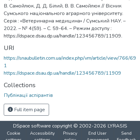
В. Самойлюк, Д. Д. Білий, В. В. Самойлюк // Вісник
Сумського національного аграрного університету.
Серія : «Ветеринарна медицина» / Сумський НАУ. –
2022. – № 4(59). – С. 59-64. – Режим доступу :
https://dspace.dsau.dp.ua/handle/123456789/11909.
URI
https://snaubulletin.com.ua/index.php/vm/article/view/766/69
1
https://dspace.dsau.dp.ua/handle/123456789/11909
Collections
Публікації аспірантів
Full item page
DSpace software
copyright © 2002-2026
LYRASIS
Cookie
Accessibility
Privacy
End User
Send
settings
settings
policy
Agreement
Feedback