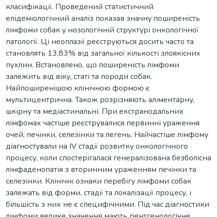
класифікації. Проведений статистичний
епідеміологічний аналіз показав значну поширеність
лімфоми собак у нозологічній структурі онкологічної
патології. Ці неоплазії реєструються досить часто та
становлять 13,83% від загальної кількості злоякісних
пухлин. Встановлено, що поширеність лімфоми
залежить від віку, статі та породи собак.
Найпоширенішою клінічною формою є
мультицентрична. Також розрізняють аліментарну,
шкірну та медіастинальні. При екстранодальних
лімфомах частіше реєструвалися первинні ураження
очей, печінки, селезінки та легень. Найчастіше лімфому
діагностували на IV стадії розвитку онкологічного
процесу, коли спостерігалася генералізована безболісна
лімфаденопатія з вторинним ураженням печінки та
селезінки. Клінічні ознаки перебігу лімфоми собак
залежать від форми, стадії та локалізації процесу, і
більшість з них не є специфічними. Під час діагностики
лімфоми велике значення мають рентгенологічне