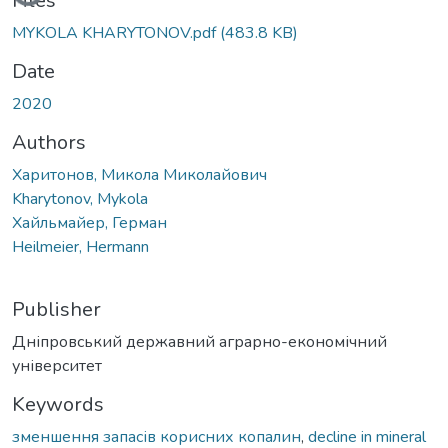
Loading...
Files
MYKOLA KHARYTONOV.pdf
(483.8 KB)
Date
2020
Authors
Харитонов, Микола Миколайович
Kharytonov, Mykola
Хайльмайер, Герман
Heilmeier, Hermann
Publisher
Дніпровський державний аграрно-економічний
університет
Keywords
зменшення запасів корисних копалин
,
decline in mineral