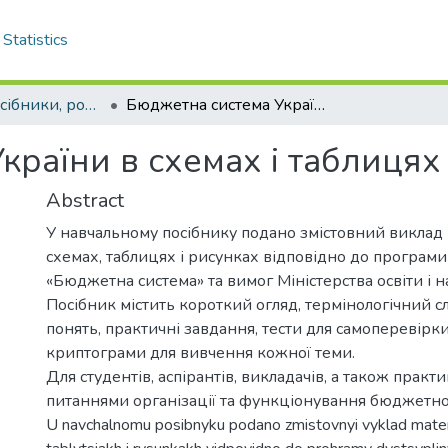
Statistics
Навчальні посібники, розділи. Довідники, словники
Бюджетна система України в схемах і таблицях
країни в схемах і таблицях
Abstract
У навчальному посібнику подано змістовний виклад 
схемах, таблицях і рисунках відповідно до програм
«Бюджетна система» та вимог Міністерства освіти і н
Посібник містить короткий огляд, термінологічний 
понять, практичні завдання, тести для самоперевірки
криптограми для вивчення кожної теми.
Для студентів, аспірантів, викладачів, а також практик
питаннями організації та функціонування бюджетної
U navchalnomu posibnyku podano zmistovnyi vyklad mater