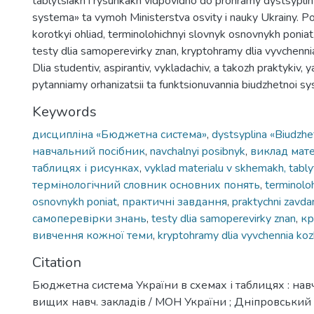
tablytsiakh i rysunkakh vidpovidno do prohramy dystsypli
systema» ta vymoh Ministerstva osvity i nauky Ukrainy. P
korotkyi ohliad, terminolohichnyi slovnyk osnovnykh poniat,
testy dlia samoperevirky znan, kryptohramy dlia vyvchenni
Dlia studentiv, aspirantiv, vykladachiv, a takozh praktykiv, ya
pytanniamy orhanizatsii ta funktsionuvannia biudzhetnoi s
Keywords
дисципліна «Бюджетна система»
,
dystsyplina «Biudzh
навчальний посібник
,
navchalnyi posibnyk
,
виклад мате
таблицях і рисунках
,
vyklad materialu v skhemakh, tably
термінологічний словник основних понять
,
terminoloh
osnovnykh poniat
,
практичні завдання
,
praktychni zavda
самоперевірки знань
,
testy dlia samoperevirky znan
,
кр
вивчення кожної теми
,
kryptohramy dlia vyvchennia ko
Citation
Бюджетна система України в схемах і таблицях : навч. 
вищих навч. закладів / МОН України ; Дніпровський