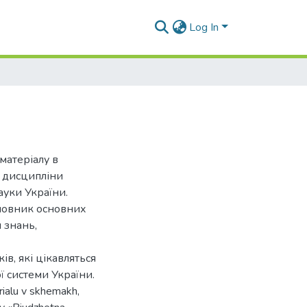
Log In
матеріалу в
и дисципліни
ауки України.
словник основних
 знань,
ів, які цікавляться
 системи України.
ialu v skhemakh,