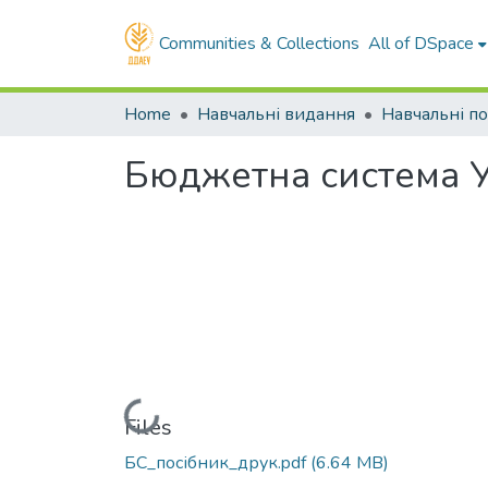
Communities & Collections
All of DSpace
Home
Навчальні видання
Бюджетна система У
Loading...
Files
БС_посібник_друк.pdf
(6.64 MB)