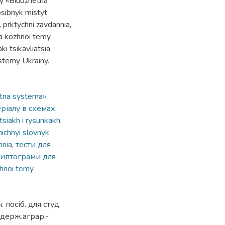
ny «Biudzhetna
osibnyk mistyt
 prktychni zavdannia,
a kozhnoi temy.
ki tsikavliatsia
ystemy Ukrainy.
etna systema»
,
ріалу в схемах,
tsiakh i rysunkakh
,
ichnyi slovnyk
nnia
,
тести для
иптограми для
zhnoi temy
посіб. для студ.
 держ.аграр.-