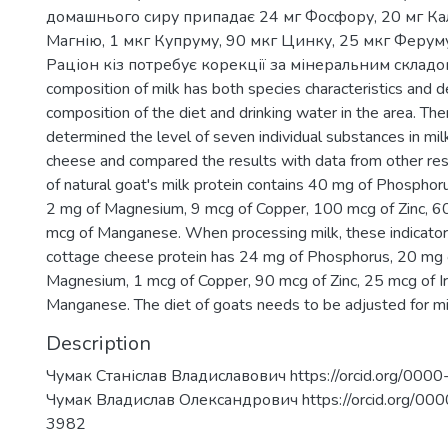
домашнього сиру припадає 24 мг Фосфору, 20 мг Кал
Магнію, 1 мкг Купруму, 90 мкг Цинку, 25 мкг Феруму
Раціон кіз потребує корекції за мінеральним складом
composition of milk has both species characteristics and 
composition of the diet and drinking water in the area. Th
determined the level of seven individual substances in mi
cheese and compared the results with data from other res
of natural goat's milk protein contains 40 mg of Phosphor
2 mg of Magnesium, 9 mcg of Copper, 100 mcg of Zinc, 60
mcg of Manganese. When processing milk, these indicator
cottage cheese protein has 24 mg of Phosphorus, 20 mg o
Magnesium, 1 mcg of Copper, 90 mcg of Zinc, 25 mcg of Ir
Manganese. The diet of goats needs to be adjusted for mi
Description
Чумак Станіслав Владиславович https://orcid.org/00
Чумак Владислав Олександрович https://orcid.org/0
3982