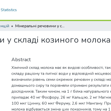
Statistics
енцій
Мінеральні речовини у складі козиного молока та домашнього сиру
и у складі козиного молок
Abstract
Хімічний склад молока має як видові особливості, так
складу раціону та питної води у відповідній місцевос
визначили рівень семи окремих речовин у складі мо
домашнього сиру та порівняли отримані результати 
дослідників. Таким чином, на 1 г білка натурального
припадає 40 мг Фосфору, 26 мг Кальцію, 2 мг Магнію
100 мкг Цинку, 60 мкг Феруму, 2,6 мкг Мангану. Пр
молока відбувається зміна цих показників, тому на 1 