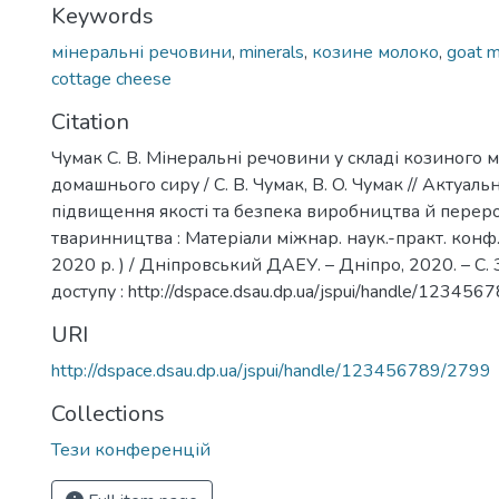
Keywords
мінеральні речовини
,
minerals
,
козине молоко
,
goat m
cottage cheese
Citation
Чумак С. В. Мінеральні речовини у складі козиного м
домашнього сиру / C. B. Чумак, B. O. Чумак // Актуал
підвищення якості та безпека виробництва й перер
тваринництва : Матеріали міжнар. наук.-практ. конф.
2020 р. ) / Дніпровський ДАЕУ. – Дніпро, 2020. – С
доступу : http://dspace.dsau.dp.ua/jspui/handle/123456
URI
http://dspace.dsau.dp.ua/jspui/handle/123456789/2799
Collections
Тези конференцій