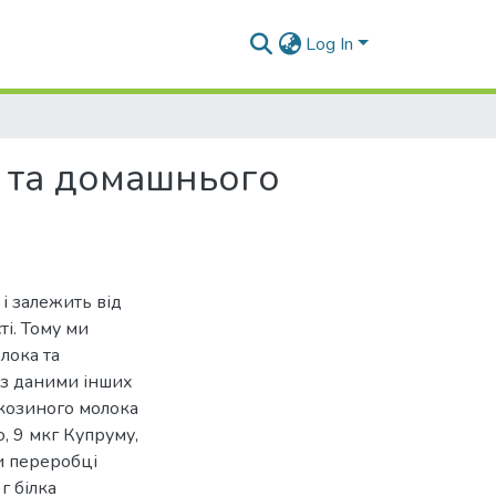
Log In
а та домашнього
 і залежить від
ті. Тому ми
лока та
із даними інших
 козиного молока
, 9 мкг Купруму,
и переробці
г білка