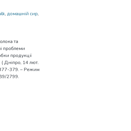
ilk
,
домашній сир
,
олока та
ьні проблеми
обки продукції
 ( Дніпро, 14 лют.
. 377-379. – Режим
789/2799.