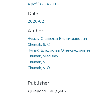
4.pdf
(323.42 KB)
Date
2020-02
Authors
Чумак, Станіслав Владиславович
Chumak, S. V.
Чумак, Владислав Олександрович
Chumak, Vladislav
Chumak, V.
Chumak, V. O.
Publisher
Дніпровський ДАЕУ