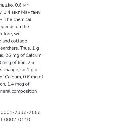
ьцію, 0,6 мг
, 1,4 мкг Мангану.
. The chemical
depends on the
erefore, we
lk and cottage
earchers. Thus, 1 g
us, 26 mg of Calcium,
 mcg of Iron, 2.6
s change, so 1 g of
f Calcium, 0.6 mg of
on, 1.4 mcg of
neral composition.
00-0001-7338-7558
000-0002-0140-