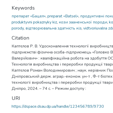
Keywords
препарат «Бацел»
,
preparat «Batsel»
,
продуктивні пок
produktyvni pokaznyky kiz
,
кози зааненської породи
,
ko
porody
,
відтворювальна здатність кіз
,
vidtvoriuvalna zda
Citation
Каптєлов Р. В. Удосконалення технології виробництв
підприємстві фізична особа-підприємець «Головко
Валерійович» : кваліфікаційна робота на здобуття ОС 
Технологія виробництва і переробки продукції твар
Каптєлов Роман Володимирович ; наук. керівник Похи
Дніпровський держ. аграр.-економ. ун-т , Ф-т біотех
технології виробництва і переробки продукції твар
Дніпро, 2024. – 74 с. – Режим доступу :
URI
https://dspace.dsau.dp.ua/handle/123456789/9730