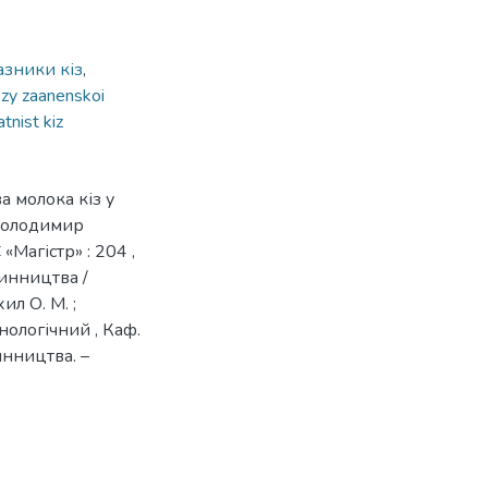
азники кіз
,
zy zaanenskoi
tnist kiz
а молока кіз у
 Володимир
«Магістр» : 204 ,
инництва /
л О. М. ;
нологічний , Каф.
инництва. –