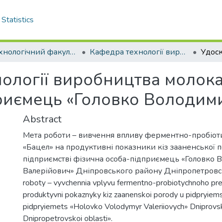
Statistics
Біотехнологічний факультет
Кафедра технології виробництва і переробки продукції тваринництва. Магістри
логії виробництва молока 
риємець «Головко Володим
Abstract
Мета роботи – вивчення впливу ферментно-пробіот
«Бацел» на продуктивні показники кіз зааненської 
підприємстві фізична особа-підприємець «Головко
Валерійович» Дніпровського району Дніпропетровськ
roboty – vyvchennia vplyvu fermentno-probiotychnoho pre
produktyvni pokaznyky kiz zaanenskoi porody u pidpryiems
pidpryiemets «Holovko Volodymyr Valeriiovych» Dniprovs
Dnipropetrovskoi oblasti».