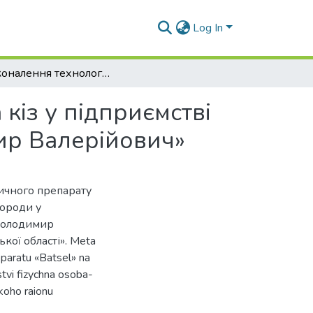
Log In
Удосконалення технології виробництва молока кіз у підприємстві фізична особа-підприємець «Головко Володимир Валерійович»
кіз у підприємстві
ир Валерійович»
ичного препарату
породи у
 Володимир
ої області». Meta
paratu «Batsel» na
tvi fizychna osoba-
koho raionu