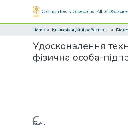
Communities & Collections
All of DSpace
Home
Кваліфікаційні роботи здобувачів вищої освіти
Удосконалення техно
фізична особа-підп
Loading...
Files