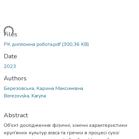
ding...
Files
РК дипломна робота.pdf
(300.36 KB)
Date
2023
Authors
Березовська, Карина Максимівна
Berezovska, Karyna
Abstract
Об'єкт дослідження: фізичні, хімічні характеристики
круп’яних культур вівса та гречки в процесі сухої