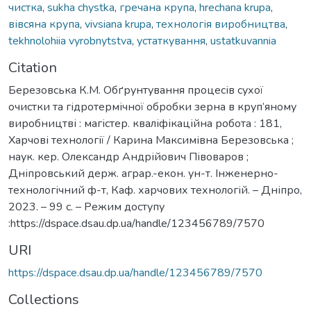
чистка
,
sukha chystka
,
гречана крупа
,
hrechana krupa
,
вівсяна крупа
,
vivsiana krupa
,
технологія виробництва
,
tekhnolohiia vyrobnytstva
,
устаткування
,
ustatkuvannia
Citation
Березовська К.М. Обґрунтування процесів сухої
очистки та гідротермічної обробки зерна в круп’яному
виробництві : магістер. кваліфікаційна робота : 181,
Харчові технології / Карина Максимівна Березовська ;
наук. кер. Олександр Андрійович Півоваров ;
Дніпровський держ. аграр.-екон. ун-т. Інженерно-
технологічний ф-т, Каф. харчових технологій. – Дніпро,
2023. – 99 с. – Режим доступу
:https://dspace.dsau.dp.ua/handle/123456789/7570
URI
https://dspace.dsau.dp.ua/handle/123456789/7570
Collections