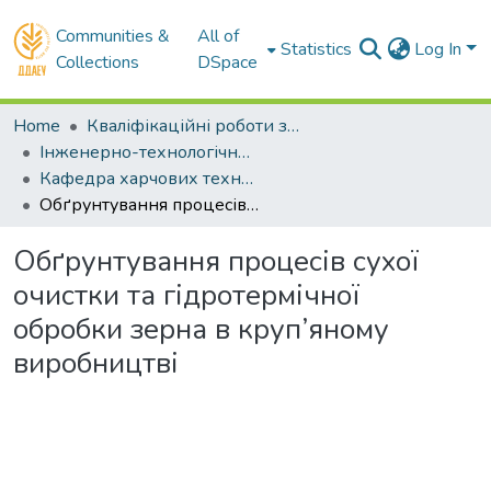
Communities &
All of
Statistics
Log In
Collections
DSpace
Home
Кваліфікаційні роботи здобувачів вищої освіти
Інженерно-технологічний факультет
Кафедра харчових технологій. Магістри
Обґрунтування процесів сухої очистки та гідротермічної обробки зерна в круп’яному виробництві
Обґрунтування процесів сухої
очистки та гідротермічної
обробки зерна в круп’яному
виробництві