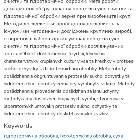
очистки та гідротермічної обробки. Мета роботи:
дослідження обґрунтування процесів сухої очистки та
гідротермічної обробки зерна при виробництві круп.
Методи дослідження: проведення досліджень за
існуючими методиками досліджень круп’яних виробі,
створення в лабораторних умовах процесів сухої
очистки та гідротермічної обробки досліджуваних
зразківObiekt doslidzhennia: fizychni, khimichni
kharakterystyky krupianykh kultur vivsa ta hrechky v protsesi
sukhoi ochystky ta hidrotermichnoi obrobky. Meta roboty:
doslidzhennia obgruntuvannia protsesiv sukhoi ochystky ta
hidrotermichnoi obrobky zerna pry vyrobnytstvi krup. Metody
doslidzhennia: provedennia doslidzhen za isnuiuchymy
metodykamy doslidzhen krupianykh vyrobi, stvorennia v
laboratornykh umovakh protsesiv sukhoi ochystky ta
hidrotermichnoi obrobky doslidzhuvanykh zrazkiv
Keywords
гідротермічна обробка
,
hidrotermichna obrobka
,
суха