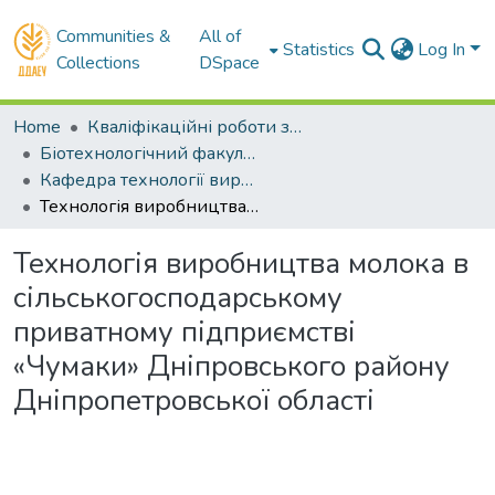
Communities &
All of
Statistics
Log In
Collections
DSpace
Home
Кваліфікаційні роботи здобувачів вищої освіти
Біотехнологічний факультет
Кафедра технології виробництва і переробки продукції тваринництва. Бакалаври
Технологія виробництва молока в сільськогосподарському приватному підприємстві «Чумаки» Дніпровського району Дніпропетровської області
Технологія виробництва молока в
сільськогосподарському
приватному підприємстві
«Чумаки» Дніпровського району
Дніпропетровської області