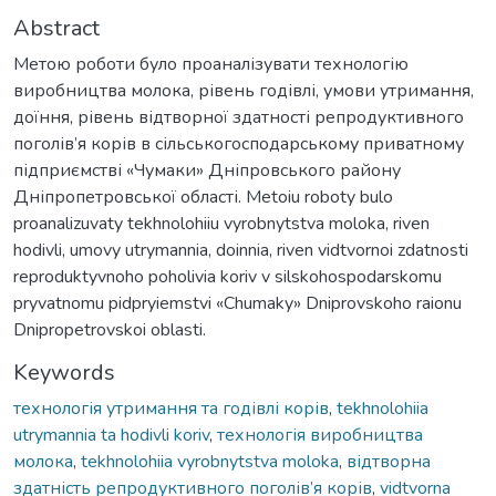
Abstract
Метою роботи було проаналізувати технологію
виробництва молока, рівень годівлі, умови утримання,
доїння, рівень відтворної здатності репродуктивного
поголів’я корів в сільськогосподарському приватному
підприємстві «Чумаки» Дніпровського району
Дніпропетровської області. Metoiu roboty bulo
proanalizuvaty tekhnolohiiu vyrobnytstva moloka, riven
hodivli, umovy utrymannia, doinnia, riven vidtvornoi zdatnosti
reproduktyvnoho poholivia koriv v silskohospodarskomu
pryvatnomu pidpryiemstvi «Chumaky» Dniprovskoho raionu
Dnipropetrovskoi oblasti.
Keywords
технологія утримання та годівлі корів
,
tekhnolohiia
utrymannia ta hodivli koriv
,
технологія виробництва
молока
,
tekhnolohiia vyrobnytstva moloka
,
відтворна
здатність репродуктивного поголів’я корів
,
vidtvorna