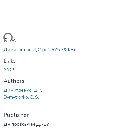
ading...
Files
Димитренко Д.С..pdf
(575.79 KB)
Date
2023
Authors
Димитренко, Д. С.
Dymytrenko, D. S.
Publisher
Дніпровський ДАЕУ