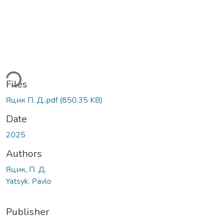
ding...
Files
Яцик П. Д..pdf
(850.35 KB)
Date
2025
Authors
Яцик, П. Д.
Yatsyk, Pavlo
Publisher