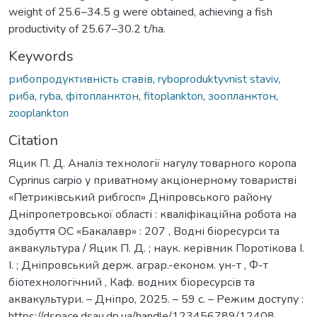
weight of 25.6–34.5 g were obtained, achieving a fish
productivity of 25.67–30.2 t/ha.
Keywords
рибопродуктивність ставів
,
ryboproduktyvnist staviv
,
риба
,
ryba
,
фітопланктон
,
fitoplankton
,
зоопланктон
,
zooplankton
Citation
Яцик П. Д. Аналіз технології нагулу товарного коропа
Cyprinus carpio у приватному акціонерному товаристві
«Петриківський рибгосп» Дніпровського району
Дніпропетровської області : кваліфікаційна робота на
здобуття ОС «Бакалавр» : 207 , Водні біоресурси та
аквакультура / Яцик П. Д. ; наук. керівник Поротікова І.
І. ; Дніпровський держ. аграр.-економ. ун-т , Ф-т
біотехнологічний , Каф. водних біоресурсів та
аквакультури. – Дніпро, 2025. – 59 с. – Режим доступу :
https://dspace.dsau.dp.ua/handle/123456789/12408.