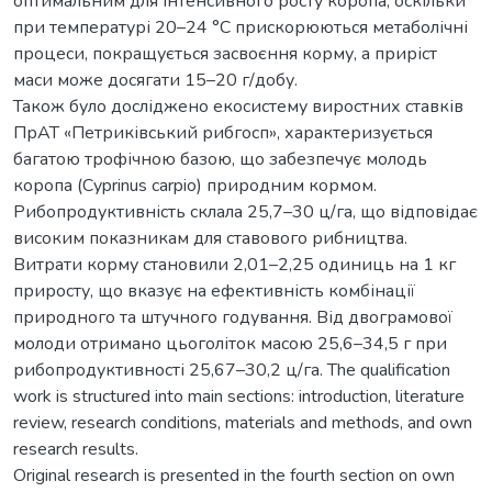
оптимальним для інтенсивного росту коропа, оскільки
при температурі 20–24 °C прискорюються метаболічні
процеси, покращується засвоєння корму, а приріст
маси може досягати 15–20 г/добу.
Також було досліджено екосистему виростних ставків
ПрАТ «Петриківський рибгосп», характеризується
багатою трофічною базою, що забезпечує молодь
коропа (Cyprinus carpio) природним кормом.
Рибопродуктивність склала 25,7–30 ц/га, що відповідає
високим показникам для ставового рибництва.
Витрати корму становили 2,01–2,25 одиниць на 1 кг
приросту, що вказує на ефективність комбінації
природного та штучного годування. Від двограмової
молоди отримано цьоголіток масою 25,6–34,5 г при
рибопродуктивності 25,67–30,2 ц/га. The qualification
work is structured into main sections: introduction, literature
review, research conditions, materials and methods, and own
research results.
Original research is presented in the fourth section on own