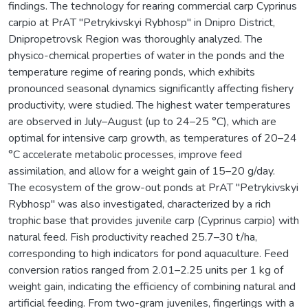
findings. The technology for rearing commercial carp Cyprinus
carpio at PrAT "Petrykivskyi Rybhosp" in Dnipro District,
Dnipropetrovsk Region was thoroughly analyzed. The
physico-chemical properties of water in the ponds and the
temperature regime of rearing ponds, which exhibits
pronounced seasonal dynamics significantly affecting fishery
productivity, were studied. The highest water temperatures
are observed in July–August (up to 24–25 °C), which are
optimal for intensive carp growth, as temperatures of 20–24
°C accelerate metabolic processes, improve feed
assimilation, and allow for a weight gain of 15–20 g/day.
The ecosystem of the grow-out ponds at PrAT "Petrykivskyi
Rybhosp" was also investigated, characterized by a rich
trophic base that provides juvenile carp (Cyprinus carpio) with
natural feed. Fish productivity reached 25.7–30 t/ha,
corresponding to high indicators for pond aquaculture. Feed
conversion ratios ranged from 2.01–2.25 units per 1 kg of
weight gain, indicating the efficiency of combining natural and
artificial feeding. From two-gram juveniles, fingerlings with a