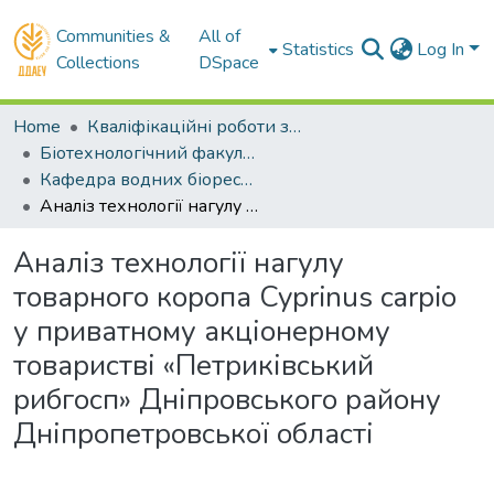
Communities &
All of
Statistics
Log In
Collections
DSpace
Home
Кваліфікаційні роботи здобувачів вищої освіти
Біотехнологічний факультет
Кафедра водних біоресурсів та аквакультури. Бакалаври
Аналіз технології нагулу товарного коропа Cyprinus carpio у приватному акціонерному товаристві «Петриківський рибгосп» Дніпровського району Дніпропетровської області
Аналіз технології нагулу
товарного коропа Cyprinus carpio
у приватному акціонерному
товаристві «Петриківський
рибгосп» Дніпровського району
Дніпропетровської області