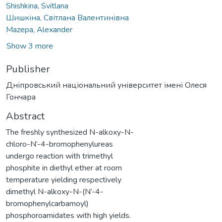
Shishkina, Svitlana
Шишкіна, Світлана Валентинівна
Mazepa, Alexander
Show 3 more
Publisher
Дніпровський національний університет імені Олеся
Гончара
Abstract
The freshly synthesized N-alkoxy-N-
chloro-N’-4-bromophenylureas
undergo reaction with trimethyl
phosphite in diethyl ether at room
temperature yielding respectively
dimethyl N-alkoxy-N-(N’-4-
bromophenylcarbamoyl)
phosphoroamidates with high yields.