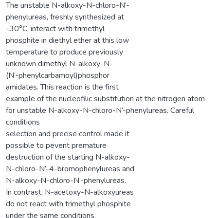
The unstable N-alkoxy-N-chloro-N’-
phenylureas, freshly synthesized at
-30°C, interact with trimethyl
phosphite in diethyl ether at this low
temperature to produce previously
unknown dimethyl N-alkoxy-N-
(N’-phenylcarbamoyl)phosphor
amidates. This reaction is the first
example of the nucleofilic substitution at the nitrogen atom
for unstable N-alkoxy-N-chloro-N’-phenylureas. Careful
conditions
selection and precise control made it
possible to pevent premature
destruction of the starting N-alkoxy-
N-chloro-N’-4-bromophenylureas and
N-alkoxy-N-chloro-N’-phenylureas.
In contrast, N-acetoxy-N-alkoxyureas
do not react with trimethyl phosphite
under the same conditions.