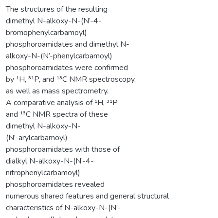
The structures of the resulting
dimethyl N-alkoxy-N-(N’-4-
bromophenylcarbamoyl)
phosphoroamidates and dimethyl N-
alkoxy-N-(N’-phenylcarbamoyl)
phosphoroamidates were confirmed
by ¹H, ³¹P, and ¹³C NMR spectroscopy,
as well as mass spectrometry.
A comparative analysis of ¹H, ³¹P
and ¹³C NMR spectra of these
dimethyl N-alkoxy-N-
(N’-arylcarbamoyl)
phosphoroamidates with those of
dialkyl N-alkoxy-N-(N’-4-
nitrophenylcarbamoyl)
phosphoroamidates revealed
numerous shared features and general structural
characteristics of N-alkoxy-N-(N’-