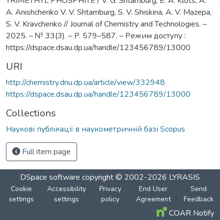
TRIMETHYL PHOSPHITE / V. G. Shtamburg, E. A. Klots, A.
A. Anishchenko V. V. Shtamburg, S. V. Shiskina, A. V. Mazepa,
S. V. Kravchenko // Journal of Chemistry and Technologies. –
2025. – № 33(3). – P. 579–587. – Режим доступу :
https://dspace.dsau.dp.ua/handle/123456789/13000
URI
http://chemistry.dnu.dp.ua/article/view/332948
https://dspace.dsau.dp.ua/handle/123456789/13000
Collections
Наукові публікації в наукометричній базі Scopus
Full item page
DSpace software
copyright © 2002-2026
LYRASIS
Cookie
Accessibility
Privacy
End User
Send
settings
settings
policy
Agreement
Feedback
COAR Notify