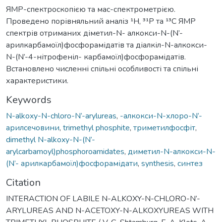
ЯМР-спектроскопією та мас-спектрометрією.
Проведено порівняльний аналіз ¹H, ³¹P та ¹³C ЯМР
спектрів отриманих діметил-N- алкокси-N-(N’-
арилкарбамоїл)фосфорамідатів та діалкіл-N-алкокси-
N-(N’-4-нітрофеніл- карбамоїл)фосфорамідатів.
Встановлено численні спільні особливості та спільні
характеристики.
Keywords
N-alkoxy-N-chloro-N’-arylureas
,
-алкокси-N-хлоро-N’-
арилсечовини
,
trimethyl phosphite
,
триметилфосфіт
,
dimethyl N-alkoxy-N-(N’-
arylcarbamoyl)phosphoroamidates
,
диметил-N-алкокси-N-
(N’- арилкарбамоїл)фосфорамідати
,
synthesis
,
синтез
Citation
INTERACTION OF LABILE N-ALKOXY-N-CHLORO-N’-
ARYLUREAS AND N-ACETOXY-N-ALKOXYUREAS WITH