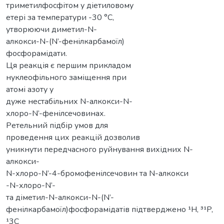
триметилфосфітом у діетиловому
етері за температури -30 °C,
утворюючи диметил-N-
алкокси-N-(N’-фенілкарбамоїл)
фосфорамідати.
Ця реакція є першим прикладом
нуклеофільного заміщення при
атомі азоту у
дуже нестабільних N-алкокси-N-
хлоро-N’-фенілсечовинах.
Ретельний підбір умов для
проведення цих реакцій дозволив
уникнути передчасного руйнування вихідних N-
алкокси-
N-хлоро-N’-4-бромофенілсечовин та N-алкокси
-N-хлоро-N’-
та діметил-N-алкокси-N-(N’-
фенілкарбамоїл)фосфорамідатів підтверджено ¹H, ³¹P,
¹3C