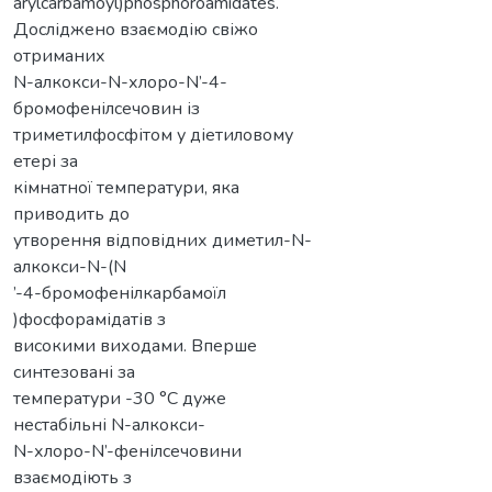
arylcarbamoyl)phosphoroamidates.
Досліджено взаємодію свіжо
отриманих
N-алкокси-N-хлоро-N’-4-
бромофенілсечовин із
триметилфосфітом у діетиловому
етері за
кімнатної температури, яка
приводить до
утворення відповідних диметил-N-
алкокси-N-(N
’-4-бромофенілкарбамоїл
)фосфорамідатів з
високими виходами. Вперше
синтезовані за
температури -30 °C дуже
нестабільні N-алкокси-
N-хлоро-N’-фенілсечовини
взаємодіють з