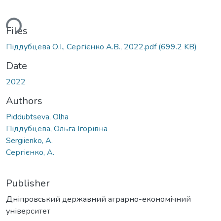
ding...
Files
Піддубцева О.І., Сергієнко А.В., 2022.pdf
(699.2 KB)
Date
2022
Authors
Piddubtseva, Olha
Піддубцева, Ольга Ігорівна
Sergiienko, A.
Сергієнко, А.
Publisher
Дніпровський державний аграрно-економічний
університет