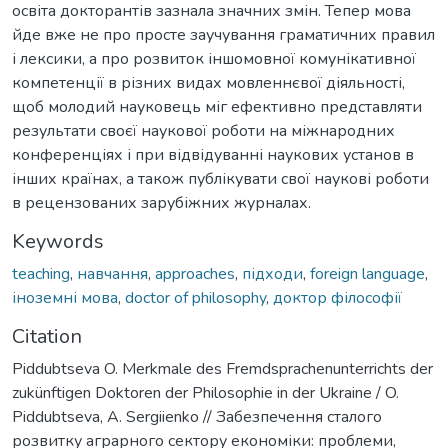
освіта докторантів зазнала значних змін. Тепер мова
йде вже не про просте заучування граматичних правил
і лексики, а про розвиток іншомовної комунікативної
компетенції в різних видах мовленнєвої діяльності,
щоб молодий науковець міг ефективно представляти
результати своєї наукової роботи на міжнародних
конференціях і при відвідуванні наукових установ в
інших країнах, а також публікувати свої наукові роботи
в рецензованих зарубіжних журналах.
Keywords
teaching
,
навчання
,
approaches
,
підходи
,
foreign language
,
іноземні мова
,
doctor of philosophy
,
доктор філософії
Citation
Piddubtseva O. Merkmale des Fremdsprachenunterrichts der
zukünftigen Doktoren der Philosophie in der Ukraine / O.
Piddubtseva, A. Sergiienko // Забезпечення сталого
розвитку аграрного сектору економіки: проблеми,