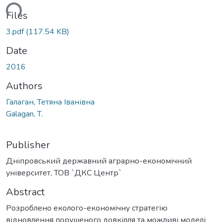
ding...
Files
3.pdf
(117.54 KB)
Date
2016
Authors
Галаган, Тетяна Іванівна
Galagan, T.
Publisher
Дніпровський державний аграрно-економічний
університет, ТОВ `ДКС Центр`
Abstract
Розроблено еколого-економічну стратегію
відновлення порушеного довкілля та можливі моделі