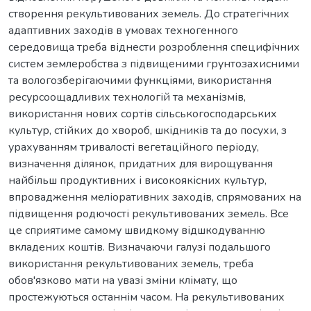
створення рекультивованих земель. До стратегічних
адаптивних заходів в умовах техногенного
середовища треба віднести розроблення специфічних
систем землеробства з підвищеними грунтозахисними
та вологозберігаючими функціями, використання
ресурсоощадливих технологій та механізмів,
використання нових сортів сільськогосподарських
культур, стійких до хвороб, шкідників та до посухи, з
урахуванням тривалості вегетаційного періоду,
визначення ділянок, придатних для вирощування
найбільш продуктивних і високоякісних культур,
впровадження меліоративних заходів, спрямованих на
підвищення родючості рекультивованих земель. Все
це сприятиме самому швидкому відшкодуванню
вкладених коштів. Визначаючи галузі подальшого
використання рекультивованих земель, треба
обов'язково мати на увазі зміни клімату, що
простежуються останнім часом. На рекультивованих