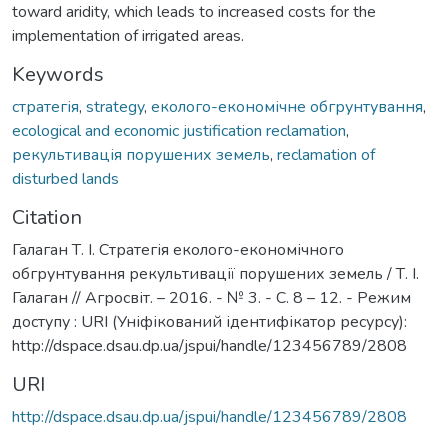
toward aridity, which leads to increased costs for the
implementation of irrigated areas.
Keywords
стратегія
,
strategy
,
еколого-економічне обгрунтування
,
ecological and economic justification reclamation
,
рекультивація порушених земель
,
reclamation of
disturbed lands
Citation
Галаган Т. І. Стратегія еколого-економічного
обгрунтування рекультивації порушених земель / Т. І.
Галаган // Агросвіт. – 2016. - № 3. - С. 8 – 12. - Режим
доступу : URI (Уніфікований ідентифікатор ресурсу):
http://dspace.dsau.dp.ua/jspui/handle/123456789/2808
URI
http://dspace.dsau.dp.ua/jspui/handle/123456789/2808