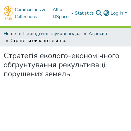
Communities &
All of
Statistics
Log In
Collections
DSpace
Home
Періодичні наукові видання ДДАЕУ
Агросвіт
Стратегія еколого-економічного обгрунтування рекультивації порушених земель
Стратегія еколого-економічного
обгрунтування рекультивації
порушених земель