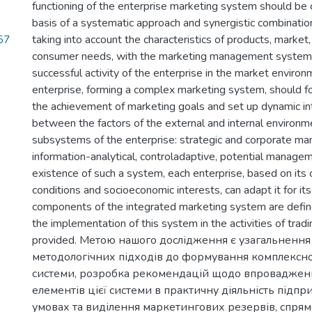
functioning of the enterprise marketing system should be 
basis of a systematic approach and synergistic combinatio
57
taking into account the characteristics of products, market
consumer needs, with the marketing management system,
successful activity of the enterprise in the market envir
enterprise, forming a complex marketing system, should foc
the achievement of marketing goals and set up dynamic in
between the factors of the external and internal environm
subsystems of the enterprise: strategic and corporate m
information-analytical, controladaptive, potential manage
existence of such a system, each enterprise, based on its
conditions and socioeconomic interests, can adapt it for its
components of the integrated marketing system are defin
the implementation of this system in the activities of trad
provided. Метою нашого дослідження є узагальнення
методологічних підходів до формування комплексно
системи, розробка рекомендацій щодо впроваджен
елементів цієї системи в практичну діяльність підпр
умовах та виділення маркетингових резервів, спря