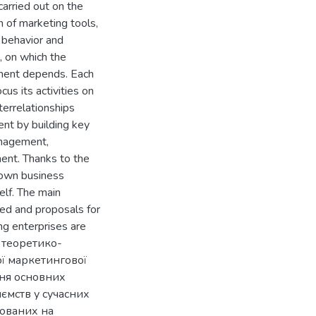
carried out on the
n of marketing tools,
, behavior and
 on which the
onment depends. Each
us its activities on
terrelationships
ent by building key
anagement,
ment. Thanks to the
 own business
elf. The main
ed and proposals for
ing enterprises are
 теоретико-
ї маркетингової
ня основних
иємств у сучасних
мованих на