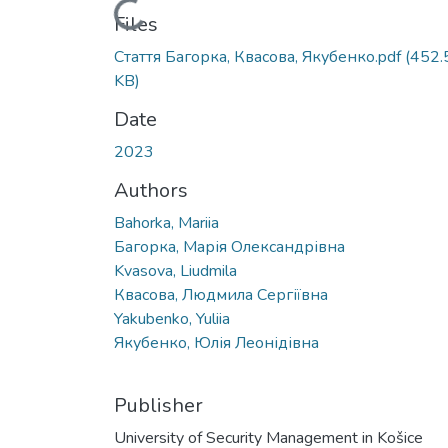
Loading...
Files
Стаття Багорка, Квасова, Якубенко.pdf
(452.
KB)
Date
2023
Authors
Bahorka, Mariia
Багорка, Марія Олександрівна
Kvasova, Liudmila
Квасова, Людмила Сергіївна
Yakubenko, Yuliia
Якубенко, Юлія Леонідівна
Publisher
University of Security Management in Košice