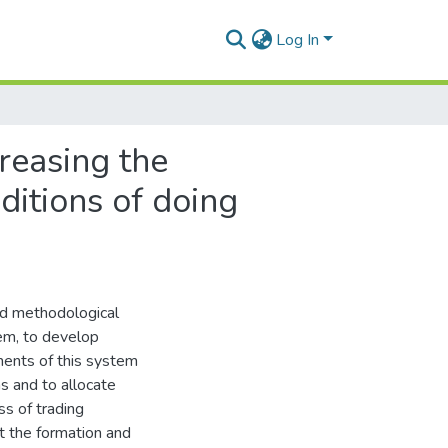
Log In
reasing the
ditions of doing
and methodological
em, to develop
ents of this system
ns and to allocate
s of trading
at the formation and