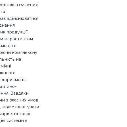
ргівлі в сучасних
 та
має здійснюватися
єднання
ик продукції,
ням маркетингом
ємства в
рюючи комплексну
льність на
мічні
ішнього
ідприємства:
маційно-
іння. Завдяки
чи з власних умов
, може адаптувати
 маркетингової
єї системи в