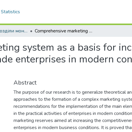
Statistics
Монографії, розділи монографій
Comprehensive marketing system as a basis for increasing the competitiveness of trade enterprises in modern conditions of doing business
ng system as a basis for inc
ade enterprises in modern con
Abstract
The purpose of our research is to generalize theoretical 
approaches to the formation of a complex marketing syst
recommendations for the implementation of the main elem
in the practical activities of enterprises in modern conditio
marketing reserves aimed at increasing the competitivenes
enterprises in modern business conditions. It is proved th