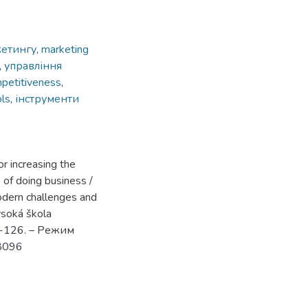
кетингу
,
marketing
,
управління
mpetitiveness
,
ols
,
інструменти
r increasing the
 of doing business /
odern challenges and
ysoká škola
15-126. – Режим
/8096