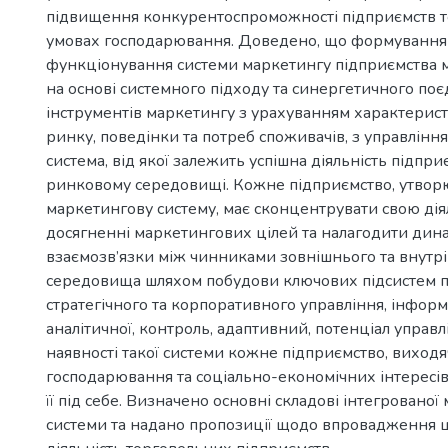
підвищення конкурентоспроможності підприємств то
умовах господарювання. Доведено, що формування
функціонування системи маркетингу підприємства 
на основі системного підходу та синергетичного по
інструментів маркетингу з урахуванням характерист
ринку, поведінки та потреб споживачів, з управлін
система, від якої залежить успішна діяльність підпри
ринковому середовищі. Кожне підприємство, утво
маркетингову систему, має сконцентрувати свою дія
досягненні маркетингових цілей та налагодити дина
взаємозв’язки між чинниками зовнішнього та внутр
середовища шляхом побудови ключових підсистем п
стратегічного та корпоративного управління, інфор
аналітичної, контроль, адаптивний, потенціал управл
наявності такої системи кожне підприємство, виходя
господарювання та соціально-економічних інтересів
її під себе. Визначено основні складові інтегрованої
системи та надано пропозиції щодо впровадження ці