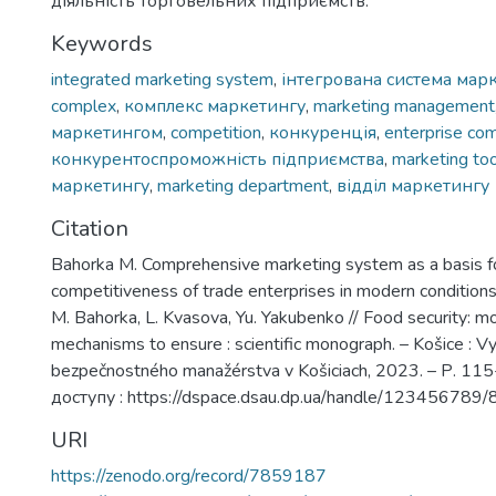
діяльність торговельних підприємств.
Keywords
integrated marketing system
,
інтегрована система мар
complex
,
комплекс маркетингу
,
marketing management
маркетингом
,
competition
,
конкуренція
,
enterprise co
конкурентоспроможність підприємства
,
marketing to
маркетингу
,
marketing department
,
відділ маркетингу
Citation
Bahorka M. Comprehensive marketing system as a basis fo
competitiveness of trade enterprises in modern conditions
M. Bahorka, L. Kvasova, Yu. Yakubenko // Food security: m
mechanisms to ensure : scientific monograph. – Košice : V
bezpečnostného manažérstva v Košiciach, 2023. – Р. 1
доступу : https://dspace.dsau.dp.ua/handle/123456789
URI
https://zenodo.org/record/7859187