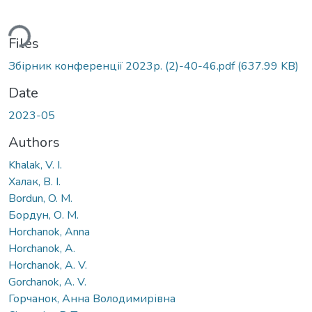
ading...
Files
Збірник конференції 2023р. (2)-40-46.pdf
(637.99 KB)
Date
2023-05
Authors
Khalak, V. I.
Халак, В. І.
Bordun, O. M.
Бордун, О. М.
Horchanok, Anna
Horchanok, A.
Horchanok, A. V.
Gorchanok, A. V.
Горчанок, Анна Володимирівна