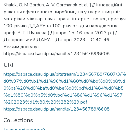
Khalak, O. M Bordun, A. V. Gorchanok et al. ] // Інноваційні
рішення ефективного виробництва у тваринництві :
матеріали міжнар. наук.-практ. інтернет-конф., присвяч.
100-річчю ДДАЕУ та 100-річчю з дня народження
проф. В. Т. Шуваєва ( Дніпро, 15-16 трав. 2023 р. ) /
Дніпровський ДАЕУ. – Дніпро, 2023. – С. 40-46. –
Режим доступу :
https://dspace.dsau.dp.ua/handle/123456789/8608.
URI
https://dspace.dsau.dp.ua/bitstream/123456789/7807/3/%
d0%97%d0%b1%d1%96%d1%80%d0%bd%d0%b8%d
0%ba%20%d0%ba%d0%be%d0%bd%d1%84%d0%b5
%d1%80%d0%b5%d0%bd%d1%86%d1%96%d1%97
%202023%d1%80.%20%282%29.pdf
https://dspace.dsau.dp.ua/handle/123456789/8608
Collections
Тези конференцій