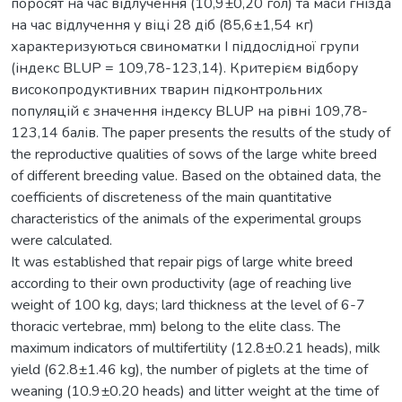
поросят на час відлучення (10,9±0,20 гол) та маси гнізда
на час відлучення у віці 28 діб (85,6±1,54 кг)
характеризуються свиноматки І піддослідної групи
(індекс BLUP = 109,78-123,14). Критерієм відбору
високопродуктивних тварин підконтрольних
популяцій є значення індексу BLUP на рівні 109,78-
123,14 балів. The paper presents the results of the study of
the reproductive qualities of sows of the large white breed
of different breeding value. Based on the obtained data, the
coefficients of discreteness of the main quantitative
characteristics of the animals of the experimental groups
were calculated.
It was established that repair pigs of large white breed
according to their own productivity (age of reaching live
weight of 100 kg, days; lard thickness at the level of 6-7
thoracic vertebrae, mm) belong to the elite class. The
maximum indicators of multifertility (12.8±0.21 heads), milk
yield (62.8±1.46 kg), the number of piglets at the time of
weaning (10.9±0.20 heads) and litter weight at the time of