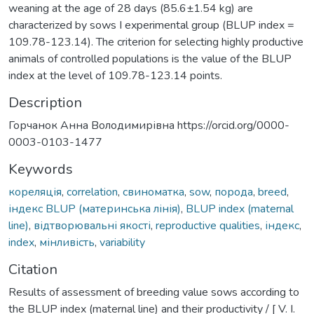
weaning at the age of 28 days (85.6±1.54 kg) are
characterized by sows I experimental group (BLUP index =
109.78-123.14). The criterion for selecting highly productive
animals of controlled populations is the value of the BLUP
index at the level of 109.78-123.14 points.
Description
Горчанок Анна Володимирівна https://orcid.org/0000-
0003-0103-1477
Keywords
кореляція
,
correlation
,
свиноматка
,
sow
,
порода
,
breed
,
індекс BLUP (материнська лінія)
,
BLUP index (maternal
line)
,
відтворювальні якості
,
reproductive qualities
,
індекс
,
index
,
мінливість
,
variability
Citation
Results of assessment of breeding value sows according to
the BLUP index (maternal line) and their productivity / [ V. I.