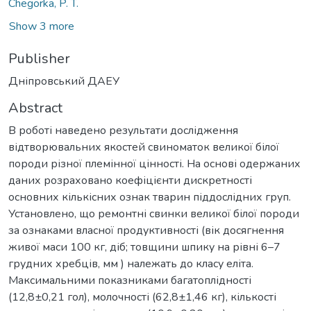
Chegorka, P. T.
Show 3 more
Publisher
Дніпровський ДАЕУ
Abstract
В роботі наведено результати дослідження
відтворювальних якостей свиноматок великої білої
породи різної племінної цінності. На основі одержаних
даних розраховано коефіцієнти дискретності
основних кількісних ознак тварин піддослідних груп.
Установлено, що ремонтні свинки великої білої породи
за ознаками власної продуктивності (вік досягнення
живої маси 100 кг, діб; товщини шпику на рівні 6–7
грудних хребців, мм ) належать до класу еліта.
Максимальними показниками багатоплідності
(12,8±0,21 гол), молочності (62,8±1,46 кг), кількості