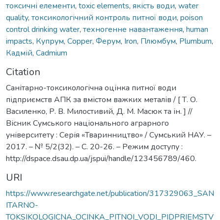
токсичні елементи
,
toxic elements
,
якість води
,
water
quality
,
токсикологічний контроль питної води
,
poison
control drinking water
,
техногенне навантаження
,
human
impacts
,
Купрум
,
Сopper
,
Ферум
,
Iron
,
Плюмбум
,
Plumbum
,
Кадмій
,
Cadmium
Citation
Санітарно-токсикологічна оцінка питної води
підприємств АПК за вмістом важких металів / [ Т. О.
Василенко, Р. В. Милостивий, Д. М. Масюк та ін. ] //
Вісник Сумського національного аграрного
університету : Серія «Тваринництво» / Сумський НАУ. –
2017. – № 5/2(32). – С. 20-26. – Режим доступу :
http://dspace.dsau.dp.ua/jspui/handle/123456789/460.
URI
https://www.researchgate.net/publication/317329063_SAN
ITARNO-
TOKSIKOLOGICNA_OCINKA_PITNOI_VODI_PIDPRIEMSTV