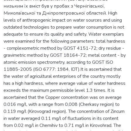
низьким їх вміст був у пробах з Чернігівської,
Миколаївської та Дніпропетровської областей. High
levels of anthropogenic impact on water sources and using
outdated technologies to prepare water consumption is not
adequate to ensure its quality and safety. Water exemplars
were examined for the following parameters: total hardness
- complexometric method by GOST 4151-72; dry residue -
gravimetric method by GOST 18164-72; metal content - by
atomic emission spectrometry, according to GOST ISO
11885-2005 (ISO 6777: 1984, IDT).It is ascertained that
the water of agricultural enterprises of the country mostly
has a high hardness, where average value of water hardness
exceeds the maximum permissible level 1.3 times. It is
ascertained that the Copper concentration was on average
0.016 mg/l, with a range from 0,008 (Cherkasy region) to
0.119 mg/l (Kirovograd region). The concentration of Zincum
in water averaged 0.11 mg/l of fluctuations in its content
from 0.02 mg/l in Chernihiv to 0.71 mg/l in Kirovohrad. The