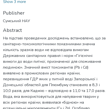
Show 3 more
Publisher
Сумський НАУ
Abstract
На підставі проведених досліджень встановлено, що за
санітарно-токсикологічними показниками значна
кількість зразків води не відповідала вимогам
Державних санітарних правил і норм «Гігієнічні
вимоги до води питної, призначеної для споживання
людиною». Значний вміст токсикантів (Pb і Cd)
виявлено в промислових регіонах країни,
перевищення ГДР яких у питній воді Запорізької і
Донецької областей для Плюмбуму становило в 8,3 і
10,0 разів, для Кадмію – відповідно в 11,0 та 17,0 разів.
Вода, яка використовується для напування тварин у
всіх регіонах країни, виявилася «бідною» на
ессенціальні мікроелементи (Cu і Zn). Особливо