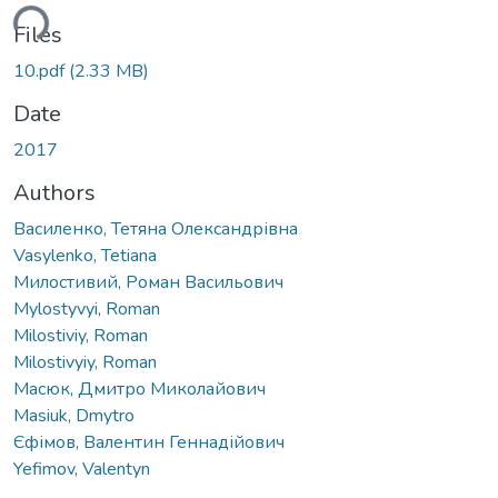
ding...
Files
10.pdf
(2.33 MB)
Date
2017
Authors
Василенко, Тетяна Олександрівна
Vasylenko, Tetiana
Милостивий, Роман Васильович
Mylostyvyi, Roman
Milostiviy, Roman
Milostivyiy, Roman
Масюк, Дмитро Миколайович
Masiuk, Dmytro
Єфімов, Валентин Геннадійович
Yefimov, Valentyn