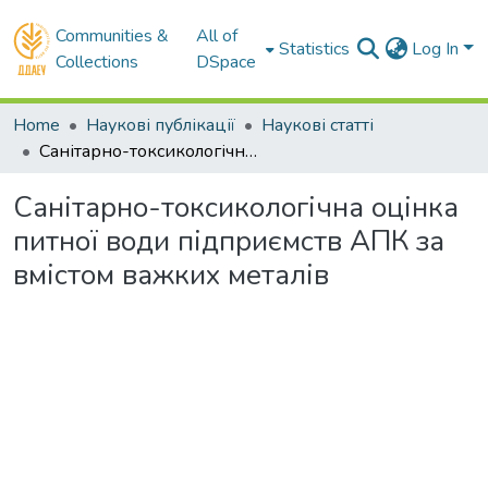
Communities &
All of
Statistics
Log In
Collections
DSpace
Home
Наукові публікації
Наукові статті
Санітарно-токсикологічна оцінка питної води підприємств АПК за вмістом важких металів
Санітарно-токсикологічна оцінка
питної води підприємств АПК за
вмістом важких металів