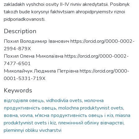
zakladakh vyshchoi osvity II-IV rivniv akredytatsii. Posibnyk
takozh bude korysnyi fakhivtsiam ahropidpryiemstv riznoi
pidporiadkovanosti.
Description
Похил Володимир Іванович https://orcid.org/0000-0002-
2994-879X
Похил Олена Миколаївна https://orcid.org/0000-0002-
7477-6501
Миколайчук Людмила Петрівна https://orcid.org/0000-
0001-5331-719X
Keywords
відгодівля овець
,
vidhodivlia ovets
,
молочна
продуктивність овець
,
molochna produktyvnist ovets
,
вовна
,
vovna
,
м'ясна продуктивність овець і кіз
,
miasna
produktyvnist ovets i kiz
,
племінний обліку вівчарстві
,
pleminnyi obliku vivcharstvi