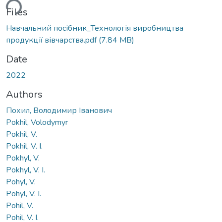
ding...
Files
Навчальний посібник_Технологія виробництва
продукції вівчарства.pdf
(7.84 MB)
Date
2022
Authors
Похил, Володимир Іванович
Pokhil, Volodymyr
Pokhil, V.
Pokhil, V. I.
Pokhyl, V.
Pokhyl, V. I.
Pohyl, V.
Pohyl, V. I.
Pohil, V.
Pohil, V. I.