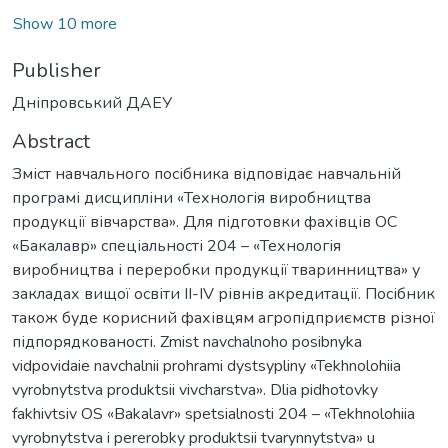
Show 10 more
Publisher
Дніпровський ДАЕУ
Abstract
Зміст навчального посібника відповідає навчальній
програмі дисципліни «Технологія виробництва
продукції вівчарства». Для підготовки фахівців ОС
«Бакалавр» спеціальності 204 – «Технологія
виробництва і переробки продукції тваринництва» у
закладах вищої освіти II-IV рівнів акредитації. Посібник
також буде корисний фахівцям агропідприємств різної
підпорядкованості. Zmist navchalnoho posibnyka
vidpovidaie navchalnii prohrami dystsypliny «Tekhnolohiia
vyrobnytstva produktsii vivcharstva». Dlia pidhotovky
fakhivtsiv OS «Bakalavr» spetsialnosti 204 – «Tekhnolohiia
vyrobnytstva i pererobky produktsii tvarynnytstva» u