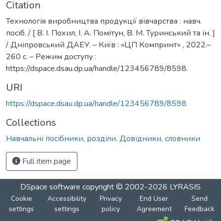
Citation
Технологія виробництва продукції вівчарства : навч.
посіб. / [ В. І. Похил, І. А. Помітун, В. М. Туринський та ін. ]
/ Дніпровський ДАЕУ. – Київ : «ЦП Компринт» , 2022.–
260 с. – Режим доступу :
https://dspace.dsau.dp.ua/handle/123456789/8598.
URI
https://dspace.dsau.dp.ua/handle/123456789/8598
Collections
Навчальні посібники, розділи. Довідники, словники
Full item page
DSpace software
copyright © 2002-2026
LYRASIS
Cookie
Accessibility
Privacy
End User
Send
settings
settings
policy
Agreement
Feedback