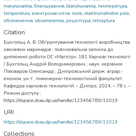
marynuvannia
,
бланшування
,
blanshuvannia
,
температура
,
temperatura
,
електромагнітне поле
,
elektromahnitne pole
,
обсемінення
,
obseminennia
,
рецептура
,
retseptura
Citation
Бухгольц А. В. Обґрунтування технології виробництва
овочевих маринадів : пояснювальна записка до
дипломної роботи ОС «Магістр»: 181 Харчові технології
/ Бухгольц Андрій Володимирович ; наук. керівник
Півоваров Олександр ; Дніпровський держ. аграр.-
економ. ун-т , Інженерно-технологічний факультет,
Кафедра харчових технологій. – Дніпро, 2024. – 78 с. –
Режим доступу :
https://dspace.dsau.dp.ua/handle/123456789/11019
URI
https://dspace.dsau.dp.ua/handle/123456789/11019
Collections