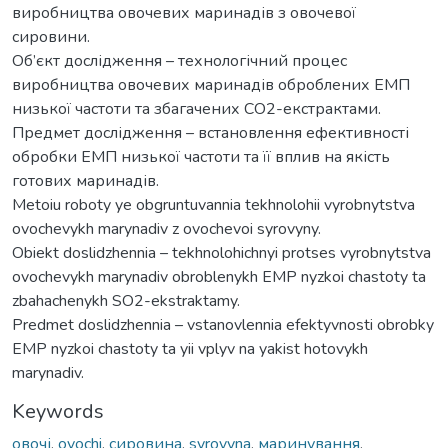
виробництва овочевих маринадів з овочевої
сировини.
Об’єкт дослідження – технологічний процес
виробництва овочевих маринадів оброблених ЕМП
низької частоти та збагачених СО2-екстрактами.
Предмет дослідження – встановлення ефективності
обробки ЕМП низької частоти та її вплив на якість
готових маринадів.
Metoiu roboty ye obgruntuvannia tekhnolohii vyrobnytstva
ovochevykh marynadiv z ovochevoi syrovyny.
Obiekt doslidzhennia – tekhnolohichnyi protses vyrobnytstva
ovochevykh marynadiv obroblenykh EMP nyzkoi chastoty ta
zbahachenykh SO2-ekstraktamy.
Predmet doslidzhennia – vstanovlennia efektyvnosti obrobky
EMP nyzkoi chastoty ta yii vplyv na yakist hotovykh
marynadiv.
Keywords
овочі
,
ovochi
,
сировина
,
syrovyna
,
маринування
,