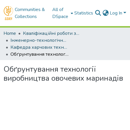
Communities &
All of
Statistics
Log In
Collections
DSpace
Home
Кваліфікаційні роботи здобувачів вищої освіти
Інженерно-технологічний факультет
Кафедра харчових технологій. Магістри
Обґрунтування технології виробництва овочевих маринадів
Обґрунтування технології
виробництва овочевих маринадів