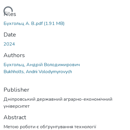
ading...
Files
Бухгольц А. В..pdf
(1.91 MB)
Date
2024
Authors
Бухгольц, Андрій Володимирович
Bukhholts, Andrii Volodymyrovych
Publisher
Дніпровський державний аграрно-економічний
університет
Abstract
Метою роботи є обґрунтування технології