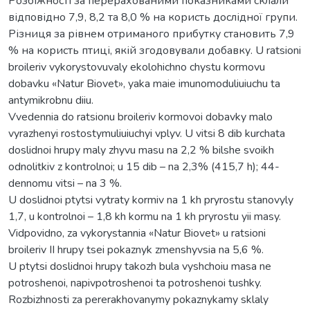
Розбіжності за перерахованими показниками склали
відповідно 7,9, 8,2 та 8,0 % на користь дослідної групи.
Різниця за рівнем отриманого прибутку становить 7,9
% на користь птиці, якій згодовували добавку. U ratsioni
broileriv vykorystovuvaly ekolohichno chystu kormovu
dobavku «Natur Biovet», yaka maie imunomoduliuiuchu ta
antymikrobnu diiu.
Vvedennia do ratsionu broileriv kormovoi dobavky malo
vyrazhenyi rostostymuliuiuchyi vplyv. U vitsi 8 dib kurchata
doslidnoi hrupy maly zhyvu masu na 2,2 % bilshe svoikh
odnolitkiv z kontrolnoi; u 15 dib – na 2,3% (415,7 h); 44-
dennomu vitsi – na 3 %.
U doslidnoi ptytsi vytraty kormiv na 1 kh pryrostu stanovyly
1,7, u kontrolnoi – 1,8 kh kormu na 1 kh pryrostu yii masy.
Vidpovidno, za vykorystannia «Natur Biovet» u ratsioni
broileriv II hrupy tsei pokaznyk zmenshyvsia na 5,6 %.
U ptytsi doslidnoi hrupy takozh bula vyshchoiu masa ne
potroshenoi, napivpotroshenoi ta potroshenoi tushky.
Rozbizhnosti za pererakhovanymy pokaznykamy sklaly