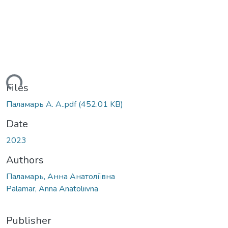
ading...
Files
Паламарь А. А..pdf
(452.01 KB)
Date
2023
Authors
Паламарь, Анна Анатоліївна
Palamar, Anna Anatoliivna
Publisher