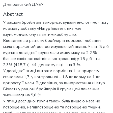
Дніпровський ДАЕУ
Abstract
У раціоні бройлерів використовували екологічно чисту
кормову добавку «Натур Біовет», яка має
імуномодулюючу та антимікробну дію.
Введення до раціону бройлерів кормової добавки
мало виражений ростостимулюючий вплив. У віці 8 діб
курчата дослідної групи мали живу масу на 2,2 %
більше своїх однолітків з контрольної; у 15 діб – на
2,3% (415,7 г); 44-денному віці – на 3 %.
У дослідної птиці витрати кормів на 1 кг приросту
становили 1,7, у контрольної – 1,8 кг корму на 1 кг
приросту її маси. Відповідно, за використання «Натур
Біовет» у раціоні бройлерів ІІ групи цей показник
зменшився на 5,6 %.
У птиці дослідної групи також була вищою маса не
потрошеної, напівпотрошеної та потрошеної тушки.