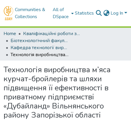
Communities &
All of
Statistics
Log In
Collections
DSpace
Home
Кваліфікаційні роботи здобувачів вищої освіти
Біотехнологічний факультет
Кафедра технології виробництва і переробки продукції тваринництва. Магістри
Технологія виробництва м’яса курчат-бройлерів та шляхи підвищення її ефективності в приватному підприємстві «Дубайланд» Вільнянського району Запорізької області
Технологія виробництва м’яса
курчат-бройлерів та шляхи
підвищення її ефективності в
приватному підприємстві
«Дубайланд» Вільнянського
району Запорізької області