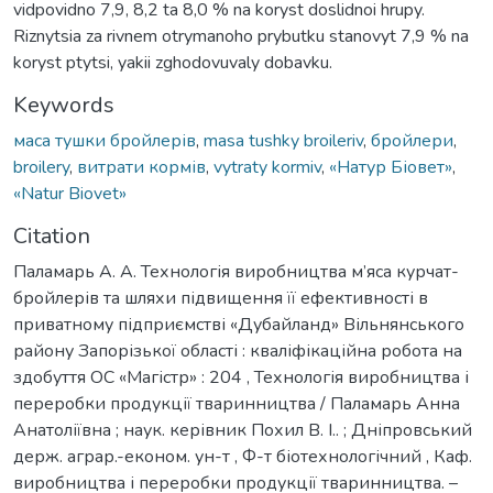
vidpovidno 7,9, 8,2 ta 8,0 % na koryst doslidnoi hrupy.
Riznytsia za rivnem otrymanoho prybutku stanovyt 7,9 % na
koryst ptytsi, yakii zghodovuvaly dobavku.
Keywords
маса тушки бройлерів
,
masa tushky broileriv
,
бройлери
,
broilery
,
витрати кормів
,
vytraty kormiv
,
«Натур Біовет»
,
«Natur Biovet»
Citation
Паламарь А. А. Технологія виробництва м’яса курчат-
бройлерів та шляхи підвищення її ефективності в
приватному підприємстві «Дубайланд» Вільнянського
району Запорізької області : кваліфікаційна робота на
здобуття ОС «Магістр» : 204 , Технологія виробництва і
переробки продукції тваринництва / Паламарь Анна
Анатоліївна ; наук. керівник Похил В. І.. ; Дніпровський
держ. аграр.-економ. ун-т , Ф-т біотехнологічний , Каф.
виробництва і переробки продукції тваринництва. –