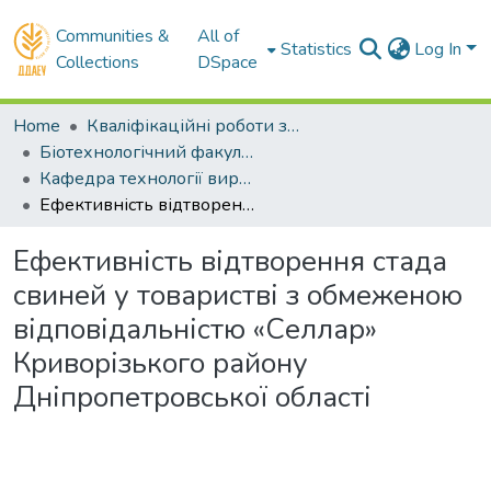
Communities &
All of
Statistics
Log In
Collections
DSpace
Home
Кваліфікаційні роботи здобувачів вищої освіти
Біотехнологічний факультет
Кафедра технології виробництва і переробки продукції тваринництва. Бакалаври
Ефективність відтворення стада свиней у товаристві з обмеженою відповідальністю «Селлар» Криворізького району Дніпропетровської області
Ефективність відтворення стада
свиней у товаристві з обмеженою
відповідальністю «Селлар»
Криворізького району
Дніпропетровської області