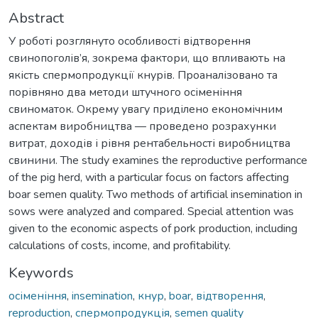
Abstract
У роботі розглянуто особливості відтворення
свинопоголів’я, зокрема фактори, що впливають на
якість спермопродукції кнурів. Проаналізовано та
порівняно два методи штучного осіменіння
свиноматок. Окрему увагу приділено економічним
аспектам виробництва — проведено розрахунки
витрат, доходів і рівня рентабельності виробництва
свинини. The study examines the reproductive performance
of the pig herd, with a particular focus on factors affecting
boar semen quality. Two methods of artificial insemination in
sows were analyzed and compared. Special attention was
given to the economic aspects of pork production, including
calculations of costs, income, and profitability.
Keywords
осіменіння
,
insemination
,
кнур
,
boar
,
відтворення
,
reproduction
,
спермопродукція
,
semen quality