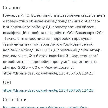
Citation
Гончаров А. Ю. Ефективність відтворення стада свиней
у товаристві з обмеженою відповідальністю «Селлар»
Криворізького району Дніпропетровської області :
кваліфікаційна робота на здобуття ОС «Бакалавр» : 204
, Технологія виробництва і переробки продукції
тваринництва / Гончаров Антон Юрійович ; наук.
керівник Іжболдіна О. О. ; Дніпровський держ. аграр.-
економ. ун-т , Ф-т біотехнологічний , Каф. технології
виробництва і переробки продукції тваринництва. –
Дніпро, 2025. – 60 с. – Режим доступу :
https://dspace.dsau.dp.ua/handle/123456789/12423.
URI
https://dspace.dsau.dp.ua/handle/123456789/12423
Collections
Кафедра технології виробництва і переробки