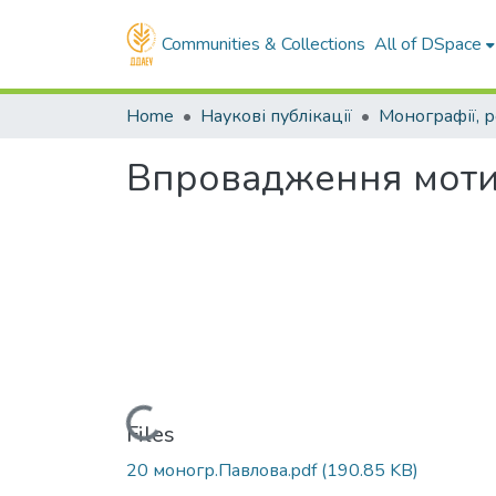
Communities & Collections
All of DSpace
Home
Наукові публікації
Впровадження мотив
Loading...
Files
20 моногр.Павлова.pdf
(190.85 KB)