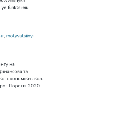
fektyvnishykh
 ye funktsiieiu
нг
,
motyvatsiinyi
нгу на
 фінансова та
ої економіки : кол.
про : Пороги, 2020.