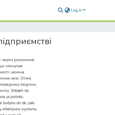
Log In
підприємстві
 через розуміння
 що спонукає
ьності, можна
ління нею. Отже,
 поведінку людини,
нту. Shliakh do
ia yii potreb,
 liudynu do dii, yaki
ty efektyvnu systemu