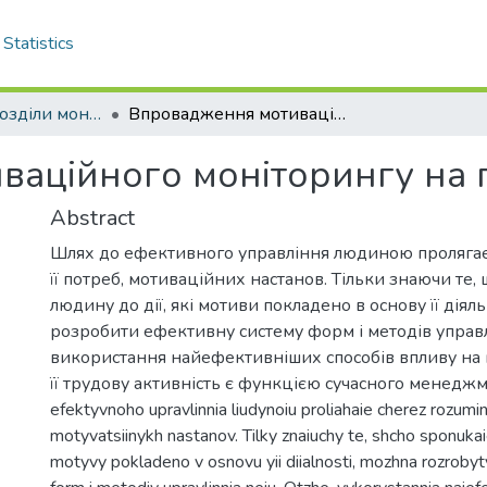
Statistics
Монографії, розділи монографій
Впровадження мотиваційного моніторингу на підприємстві
аційного моніторингу на 
Abstract
Шлях до ефективного управління людиною пролягає
її потреб, мотиваційних настанов. Тільки знаючи те,
людину до дії, які мотиви покладено в основу її діял
розробити ефективну систему форм і методів управ
використання найефективніших способів впливу на
її трудову активність є функцією сучасного менеджме
efektyvnoho upravlinnia liudynoiu proliahaie cherez rozuminn
motyvatsiinykh nastanov. Tilky znaiuchy te, shcho sponukaie
motyvy pokladeno v osnovu yii diialnosti, mozhna rozroby