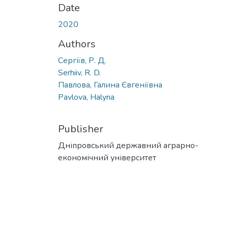
Date
2020
Authors
Сергіїв, Р. Д.
Serhiiv, R. D.
Павлова, Галина Євгеніївна
Pavlova, Halyna
Publisher
Дніпровський державний аграрно-
економічний університет