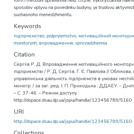
form i metodiv upravlinnia neiu. Otzhe, vykorystannia naie
sposobiv vplyvu na povedinku liudyny, yii trudovu aktyvnist
suchasnoho menedzhmentu.
Keywords
підприємство
,
pidpryiemstvo
,
мотиваційний монітори
monitorynh
,
впровадження
,
vprovadzhennia
Citation
Сергіїв Р. Д. Впровадження мотиваційного монітори
підприємстві / Р. Д. Сергіїв, Г. Є. Павлова // Облікова,
управлінська діяльність підприємств в умовах нестійк
моногр. / за заг. ред. І. П. Приходька ; ДДАЕУ. – Дні
– С. 37-46. – Режим доступу :
http://dspace.dsau.dp.ua/jspui/handle/123456789/5160
URI
http://dspace.dsau.dp.ua/jspui/handle/123456789/5160
Collections