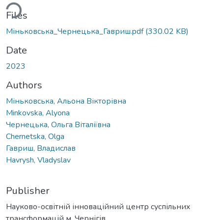
ding...
Files
Міньковська_Чернецька_Гавриш.pdf
(330.02 KB)
Date
2023
Authors
Міньковська, Альона Вікторівна
Minkovska, Alyona
Чернецька, Ольга Віталіївна
Chernetska, Olga
Гавриш, Владислав
Havrysh, Vladyslav
Publisher
Науково-освітній інноваційний центр суспільних
трансформацій м. Чернігів