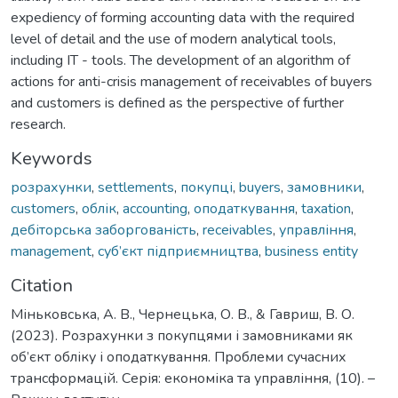
expediency of forming accounting data with the required
level of detail and the use of modern analytical tools,
including IT - tools. The development of an algorithm of
actions for anti-crisis management of receivables of buyers
and customers is defined as the perspective of further
research.
Keywords
розрахунки
,
settlements
,
покупці
,
buyers
,
замовники
,
customers
,
облік
,
accounting
,
оподаткування
,
taxation
,
дебіторська заборгованість
,
receivables
,
управління
,
management
,
суб’єкт підприємництва
,
business entity
Citation
Міньковська, А. В., Чернецька, О. В., & Гавриш, В. О.
(2023). Розрахунки з покупцями і замовниками як
об’єкт обліку і оподаткування. Проблеми сучасних
трансформацій. Серія: економіка та управління, (10). –