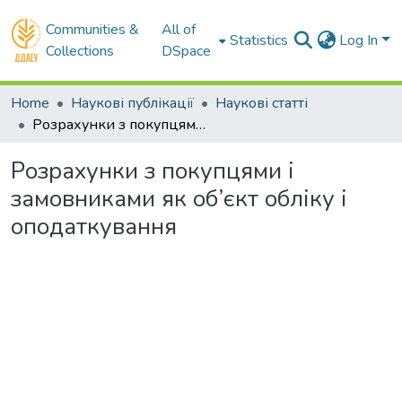
Communities &
All of
Statistics
Log In
Collections
DSpace
Home
Наукові публікації
Наукові статті
Розрахунки з покупцями і замовниками як об’єкт обліку і оподаткування
Розрахунки з покупцями і
замовниками як об’єкт обліку і
оподаткування