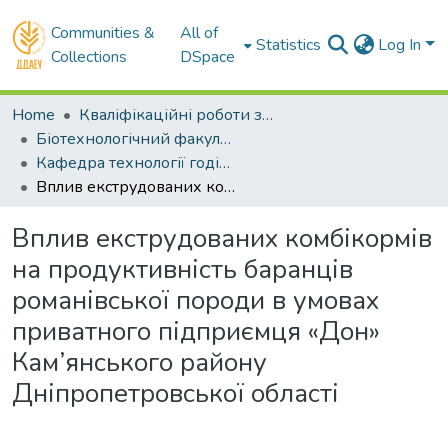
Communities &
All of
Statistics
Log In
Collections
DSpace
Home
Кваліфікаційні роботи здобувачів вищої освіти
Біотехнологічний факультет
Кафедра технології годівлі і розведення тварин. Магістри
Вплив екструдованих комбікормів на продуктивність баранців романівської породи в умовах приватного підприємця «Дон» Кам’янського району Дніпропетровської області
Вплив екструдованих комбікормів
на продуктивність баранців
романівської породи в умовах
приватного підприємця «Дон»
Кам’янського району
Дніпропетровської області