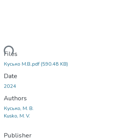
ding...
Files
Кусько М.В..pdf
(590.48 KB)
Date
2024
Authors
Кусько, М. В.
Kusko, M. V.
Publisher