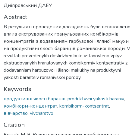
Дніпровський ДАЕУ
Abstract
В результаті проведених досліджень було встановлено
вплив екструдованих гранульованих комбікормів
концентратів з додаванням гарбузової і лляної макухи
на продуктивні якості баранців романівської породи. V
rezultati provedenykh doslidzhen bulo vstanovleno vplyv
ekstrudovanykh hranulovanykh kombikormiv kontsentrativ z
dodavanniam harbuzovoi i llianoi makukhy na produktyvni
yakosti barantsiv romanivskoi porody.
Keywords
продуктивні якості баранів
,
produktyvni yakosti baraniv
,
комбікорм-концентрат
,
kombikorm-kontsentrat
,
вівчарство
,
vivcharstvo
Citation
Кусько М. В. Вплив екструдованих комбікормів на