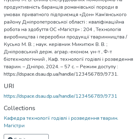
продуктивність баранців романівської породи в
умовах приватного підприємця «Дон» Кам’янського
району Дніпропетровської області : кваліфікаційна
робота на здобуття ОС «Магістр» : 204 , Технологія
виробництва і переробки продукції тваринництва /
Кусько М. В. ; наук. керівник Микитюк В. В. ;
Дніпровський держ. аграр.-економ. ун-т , Ф-т
біотехнологічний , Каф. технології годівлі і розведення
тварин. – Дніпро, 2024. – 57 с. – Режим доступу :
https://dspace.dsau.dp.ua/handle/123456789/9731.
URI
https://dspace.dsau.dp.ua/handle/123456789/9731
Collections
Кафедра технології годівлі і розведення тварин.
Магістри