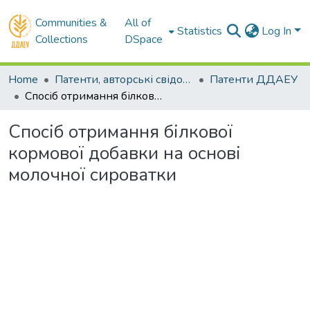
Communities &
All of
Statistics
Log In
Collections
DSpace
Home
Патенти, авторські свідоцтва
Патенти ДДАЕУ
Спосіб отримання білкової кормової добавки на основі молочної сироватки
Спосіб отримання білкової
кормової добавки на основі
молочної сироватки