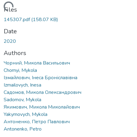
ading...
Files
145307.pdf
(158.07 KB)
Date
2020
Authors
Чорний, Микола Васильович
Chornyi, Mykola
Ізмайлович, Інеса Броніславівна
Izmailovych, Inesa
Садомов, Микола Олександрович
Sadomov, Mykola
Якимович, Микола Миколайович
Yakymovych, Mykola
Антоненко, Петро Павлович
Antonenko, Petro