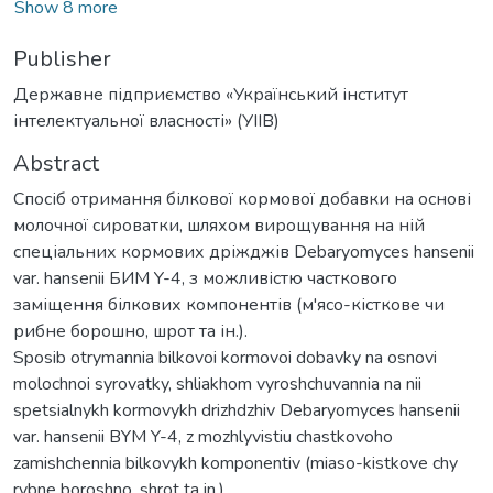
Show 8 more
Publisher
Державне підприємство «Український інститут
інтелектуальної власності» (УІІВ)
Abstract
Спосіб отримання білкової кормової добавки на основі
молочної сироватки, шляхом вирощування на ній
спеціальних кормових дріжджів Debaryomyces hansenii
var. hansenii БИМ Y-4, з можливістю часткового
заміщення білкових компонентів (м'ясо-кісткове чи
рибне борошно, шрот та ін.).
Sposib otrymannia bilkovoi kormovoi dobavky na osnovi
molochnoi syrovatky, shliakhom vyroshchuvannia na nii
spetsialnykh kormovykh drizhdzhiv Debaryomyces hansenii
var. hansenii BYM Y-4, z mozhlyvistiu chastkovoho
zamishchennia bilkovykh komponentiv (miaso-kistkove chy
rybne boroshno, shrot ta in.).