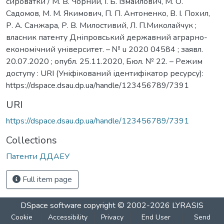
сироватки / М. В. Чорний, І. Б. Ізмайлович, М. О.
Садомов, М. М. Якимович, П. П. Антоненко, В. І. Похил,
Р. А. Санжара, Р. В. Милостивий, Л. П.Миколайчук ;
власник патенту Дніпровський державний аграрно-
економічний університет. – № u 2020 04584 ; заявл.
20.07.2020 ; опубл. 25.11.2020, Бюл. № 22. – Режим
доступу : URI (Уніфікований ідентифікатор ресурсу):
https://dspace.dsau.dp.ua/handle/123456789/7391
URI
https://dspace.dsau.dp.ua/handle/123456789/7391
Collections
Патенти ДДАЕУ
Full item page
DSpace software
copyright © 2002-2026
LYRASIS
Cookie
Accessibility
Privacy
End User
Send