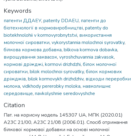
Keywords
патенти ДДАЕУ
,
patenty DDAEU
,
патенти до
біотехнології в кормовиробництві
,
patenty do
biotekhnolohii v kormovyrobnytstvi
,
використання
молочної сироватки
,
vykorystannia molochnoi syrovatky
,
білкова кормова добавка
,
bilkova kormova dobavka
,
вирощування заквасок
,
vyroshchuvannia zakvasok
,
кормові дріжджі
,
kormovi drizhdzhi
,
білок молочної
сироватки
,
bilok molochnoi syrovatky
,
білок кормових
дріжджів
,
bilok kormovykh drizhdzhiv
,
відходи переробки
молока
,
vidkhody pererobky moloka
,
навколишнє
середовище
,
navkolyshnie seredovyshche
Citation
Пат. на корисну модель 145307 UA, МПК (2020.01)
A23C 21/00, A23C 21/08 (2006.01). Спосіб отримання
білкової кормової добавки на основі молочної