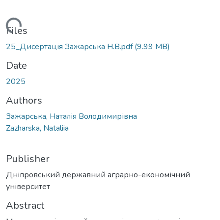
ading...
Files
25_Дисертація Зажарська Н.В.pdf
(9.99 MB)
Date
2025
Authors
Зажарська, Наталія Володимирівна
Zazharska, Nataliia
Publisher
Дніпровський державний аграрно-економічний
університет
Abstract