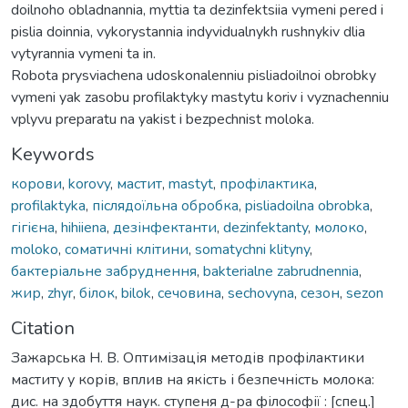
doilnoho obladnannia, myttia ta dezinfektsiia vymeni pered i
pislia doinnia, vykorystannia indyvidualnykh rushnykiv dlia
vytyrannia vymeni ta in.
Robota prysviachena udoskonalenniu pisliadoilnoi obrobky
vymeni yak zasobu profilaktyky mastytu koriv i vyznachenniu
vplyvu preparatu na yakist i bezpechnist moloka.
Keywords
корови
,
korovy
,
мастит
,
mastyt
,
профілактика
,
profilaktyka
,
післядоїльна обробка
,
pisliadoilna obrobka
,
гігієна
,
hihiiena
,
дезінфектанти
,
dezinfektanty
,
молоко
,
moloko
,
соматичні клітини
,
somatychni klityny
,
бактеріальне забруднення
,
bakterialne zabrudnennia
,
жир
,
zhyr
,
білок
,
bilok
,
сечовина
,
sechovyna
,
сезон
,
sezon
Citation
Зажарська Н. В. Оптимізація методів профілактики
маститу у корів, вплив на якість і безпечність молока:
дис. на здобуття наук. ступеня д-ра філософії : [спец.]