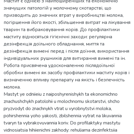
Мастит є однією з найпоширеніших та економічно
значущих патологій у молочному скотарстві, що
призводить до значних втрат у виробництві молока,
погіршення його якості, збільшення витрат на лікування
тварин та вибраковування корів. До профілактики
маститу відносяться гігієнічні заходи: регулярна
дезінфекція доїльного обладнання, миття та
дезінфекція вимені перед і після доїння, використання
індивідуальних рушників для витирання вимені та ін.
Робота присвячена удосконаленню післядоїльної
обробки вимені як засобу профілактики маститу корів і
визначенню впливу препарату на якість і безпечність
молока.
Mastyt ye odniieiu z naiposhyrenishykh ta ekonomichno
znachushchykh patolohii u molochnomu skotarstvi, shcho
pryzvodyt do znachnykh vtrat u vyrobnytstvi moloka,
pohirshennia yoho yakosti, zbilshennia vytrat na likuvannia
tvaryn ta vybrakovuvannia koriv. Do profilaktyky mastytu
vidnosiatsia hihiienichni zakhody: rehuliarna dezinfektsiia