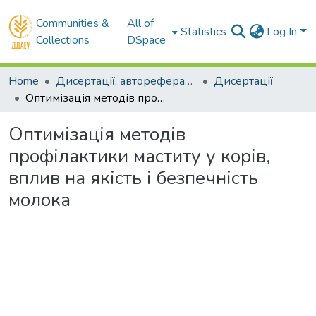
Communities &
All of
Statistics
Log In
Collections
DSpace
Home
Дисертації, автореферати, реферати
Дисертації
Оптимізація методів профілактики маститу у корів, вплив на якість і безпечність молока
Оптимізація методів
профілактики маститу у корів,
вплив на якість і безпечність
молока