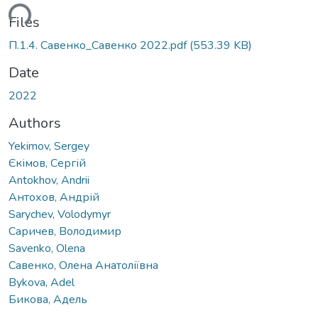
ding...
Files
П.1.4. Савенко_Савенко 2022.pdf
(553.39 KB)
Date
2022
Authors
Yekimov, Sergey
Єкімов, Сергій
Antokhov, Andrii
Антохов, Андрій
Sarychev, Volodymyr
Саричев, Володимир
Savenko, Olena
Савенко, Олена Анатоліївна
Bykova, Adel
Бикова, Адель