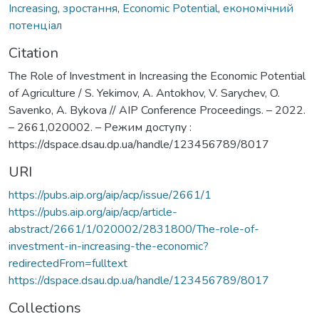
Increasing
,
зростання
,
Economic Potential
,
економічний
потенціал
Citation
The Role of Investment in Increasing the Economic Potential
of Agriculture / S. Yekimov, A. Antokhov, V. Sarychev, O.
Savenko, A. Bykova // AIP Conference Proceedings. – 2022.
– 2661,020002. – Режим доступу :
https://dspace.dsau.dp.ua/handle/123456789/8017
URI
https://pubs.aip.org/aip/acp/issue/2661/1
https://pubs.aip.org/aip/acp/article-
abstract/2661/1/020002/2831800/The-role-of-
investment-in-increasing-the-economic?
redirectedFrom=fulltext
https://dspace.dsau.dp.ua/handle/123456789/8017
Collections