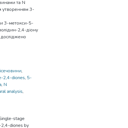
винами та N
м утворенням 3-
ри 3-метокси-5-
золідин-2,4-діону
у досліджено
сісечовини
,
e-2,4-diones
,
5-
a
,
N
ral analysis
,
 Single-stage
e-2,4-diones by