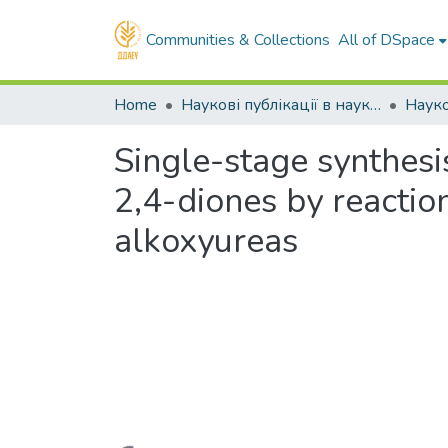
Communities & Collections
All of DSpace
Home
Наукові публікації в наукометричних базах Scopus та Web of Science
Single-stage synthesi
2,4-diones by reactio
alkoxyureas