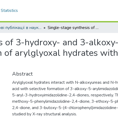
Statistics
Наукові публікації в наукометричній базі Scopus
Single-stage synthesis of 3-hydroxy- and 3-alkoxy-5-arylimidazolidine-2,4-diones by reaction of arylglyoxal hydrates with N-hydroxy- and N-alkoxyureas
s of 3-hydroxy- and 3-alkoxy-
n of arylglyoxal hydrates wit
Abstract
Arylglyoxal hydrates interact with N-alkoxyureas and N-hy
acid with selective formation of 3-alkoxy-5-arylimidazoli
5-aryl-3-hydroxyimidazolidine-2,4-diones, respectively. T
methoxy-5-phenylimidazolidine-2,4-dione, 3-ethoxy-5-ph
2,4-dione, and 3-butoxy-5-(4-chlorophenyl)imidazolidine
studied by X-ray structural analysis.