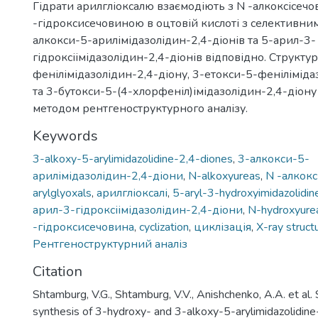
Гідрати арилгліоксалю взаємодіють з N -алкоксісечо
-гідроксисечовиною в оцтовій кислоті з селективни
алкокси-5-арилімідазолідин-2,4-діонів та 5-арил-3-
гідроксіімідазолідин-2,4-діонів відповідно. Структу
фенілімідазолідин-2,4-діону, 3-етокси-5-феніліміда
та 3-бутокси-5-(4-хлорфеніл)імідазолідин-2,4-діон
методом рентгеноструктурного аналізу.
Keywords
3-alkoxy-5-arylimidazolidine-2,4-diones
,
3-алкокси-5-
арилімідазолідин-2,4-діони
,
N-alkoxyureas
,
N -алкок
arylglyoxals
,
арилгліоксалі
,
5-aryl-3-hydroxyimidazolidin
арил-3-гідроксіімідазолідин-2,4-діони
,
N-hydroxyure
-гідроксисечовина
,
cyclization
,
циклізація
,
X-ray structu
Рентгеноструктурний аналіз
Citation
Shtamburg, V.G., Shtamburg, V.V., Anishchenko, A.A. et al.
synthesis of 3-hydroxy- and 3-alkoxy-5-arylimidazolidin