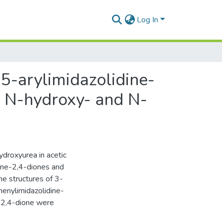
Log In
5-arylimidazolidine-
h N-hydroxy- and N-
droxyurea in acetic
dine-2,4-diones and
he structures of 3-
enylimidazolidine-
-2,4-dione were