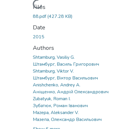
Loading...
Files
88.pdf
(427.28 KB)
Date
2015
Authors
Shtamburg, Vasiliy G.
Штамбург, Василь Григорович
Shtamburg, Viktor V.
Штамбург, Віктор Васильович
Anishchenko, Andrey A.
Аніщенко, Андрій Олександрович
Zubatyuk, Roman I.
Зубатюк, Роман Іванович
Mazepa, Aleksander V.
Мазепа, Олександр Васильович
Show 6 more