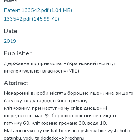
Loading...
Files
Патент 133542.pdf
(1.04 MB)
133542.pdf
(145.99 KB)
Date
2019
Publisher
Державне підприємство «Український інститут
інтелектуальної власності» (УІІВ)
Abstract
Макаронні вироби містять борошно пшеничне вищого
ґатунку, воду та додатково гречану
клітковину, при наступному співвідношенні
інгредієнтів, мас. %: борошно пшеничне вищого
ґатунку 60, клітковина гречана 30, вода 10.
Makaronni vyroby mistiat boroshno pshenychne vyshchoho
gatunku, vodu ta dodatkovo hrechanu