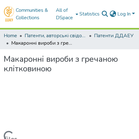
Communities &
All of
Statistics
Log In
Collections
DSpace
Home
Патенти, авторські свідоцтва
Патенти ДДАЕУ
Макаронні вироби з гречаною клітковиною
Макаронні вироби з гречаною
клітковиною