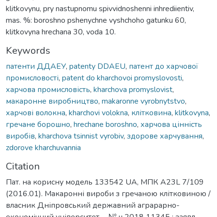
klitkovynu, pry nastupnomu spivvidnoshenni inhrediientiv,
mas. %: boroshno pshenychne vyshchoho gatunku 60,
klitkovyna hrechana 30, voda 10.
Keywords
патенти ДДАЕУ
,
patenty DDAEU
,
патент до харчової
промисловості
,
patent do kharchovoi promyslovosti
,
харчова промисловість
,
kharchova promyslovist
,
макаронне виробництво
,
makaronne vyrobnytstvo
,
харчові волокна
,
kharchovi volokna
,
клітковина
,
klitkovyna
,
гречане борошно
,
hrechane boroshno
,
харчова цінність
виробів
,
kharchova tsinnist vyrobiv
,
здорове харчування
,
zdorove kharchuvannia
Citation
Пат. на корисну модель 133542 UA, МПК A23L 7/109
(2016.01). Макаронні вироби з гречаною клітковиною /
власник Дніпровський державний аграрарно-
економічний університет. – № u 2018 11345 ; заявл.