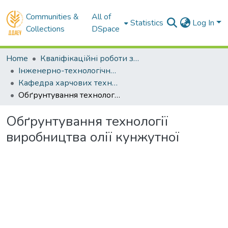
Communities &
All of
Statistics
Log In
Collections
DSpace
Home
Кваліфікаційні роботи здобувачів вищої освіти
Інженерно-технологічний факультет
Кафедра харчових технологій. Бакалаври
Обґрунтування технології виробництва олії кунжутної
Обґрунтування технології
виробництва олії кунжутної