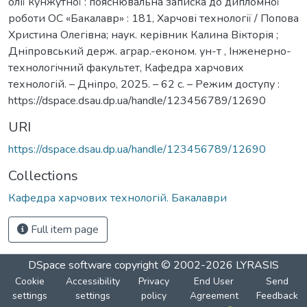
олії кунжутної : пояснювальна записка до дипломної
роботи ОС «Бакалавр» : 181, Харчові технології / Попова
Христина Олегівна; наук. керівник Калина Вікторія ;
Дніпровський держ. аграр.-економ. ун-т , Інженерно-
технологічний факультет, Кафедра харчових
технологій. – Дніпро, 2025. – 62 с. – Режим доступу :
https://dspace.dsau.dp.ua/handle/123456789/12690
URI
https://dspace.dsau.dp.ua/handle/123456789/12690
Collections
Кафедра харчових технологій. Бакалаври
Full item page
DSpace software
copyright © 2002-2026
LYRASIS
Cookie
Accessibility
Privacy
End User
Send
settings
settings
policy
Agreement
Feedback