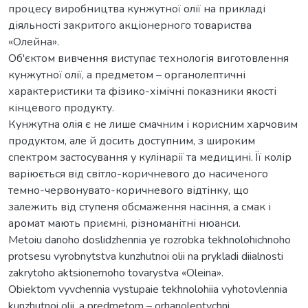
процесу виробництва кунжутної олії на прикладі
діяльності закритого акціонерного товариства
«Олейна».
Об'єктом вивчення виступає технологія виготовлення
кунжутної олії, а предметом – органолептичні
характеристики та фізико-хімічні показники якості
кінцевого продукту.
Кунжутна олія є не лише смачним і корисним харчовим
продуктом, але й досить доступним, з широким
спектром застосування у кулінарії та медицині. Її колір
варіюється від світло-коричневого до насиченого
темно-червонувато-коричневого відтінку, що
залежить від ступеня обсмаження насіння, а смак і
аромат мають приємні, різноманітні нюанси.
Metoiu danoho doslidzhennia ye rozrobka tekhnolohichnoho
protsesu vyrobnytstva kunzhutnoi olii na prykladi diialnosti
zakrytoho aktsionernoho tovarystva «Oleina».
Obiektom vyvchennia vystupaie tekhnolohiia vyhotovlennia
kunzhutnoi olii, a predmetom – orhanoleptychni