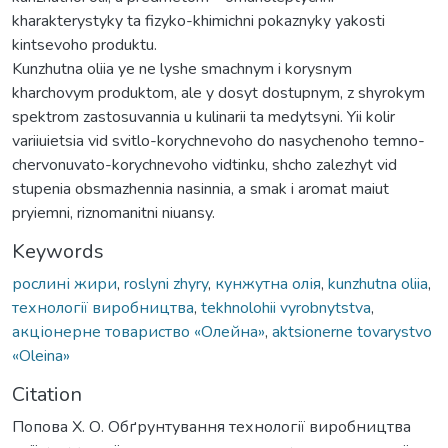
kharakterystyky ta fizyko-khimichni pokaznyky yakosti
kintsevoho produktu.
Kunzhutna oliia ye ne lyshe smachnym i korysnym
kharchovym produktom, ale y dosyt dostupnym, z shyrokym
spektrom zastosuvannia u kulinarii ta medytsyni. Yii kolir
variiuietsia vid svitlo-korychnevoho do nasychenoho temno-
chervonuvato-korychnevoho vidtinku, shcho zalezhyt vid
stupenia obsmazhennia nasinnia, a smak i aromat maiut
pryiemni, riznomanitni niuansy.
Keywords
рослині жири
,
roslyni zhyry
,
кунжутна олія
,
kunzhutna oliia
,
технології виробництва
,
tekhnolohii vyrobnytstva
,
акціонерне товариство «Олейна»
,
aktsionerne tovarystvo
«Oleina»
Citation
Попова Х. О. Обґрунтування технології виробництва