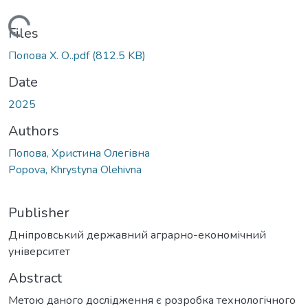
Loading...
Files
Попова Х. О..pdf
(812.5 KB)
Date
2025
Authors
Попова, Христина Олегівна
Popova, Khrystyna Olehivna
Publisher
Дніпровський державний аграрно-економічний
університет
Abstract
Метою даного дослідження є розробка технологічного